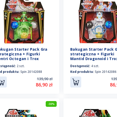
akugan Starter Pack Gra
Bakugan Starter Pack 
rategiczna + Figurki
strategiczna + Figurki
ntri Octogan i Trox
Mantid Dragonoid i Tro
0142088
20142086
stępność:
2 szt.
Dostępność:
4 szt.
d produktu:
Spin 20142088
Kod produktu:
Spin 20142086
139,90 zł
139
86,90 zł
86,
-38%