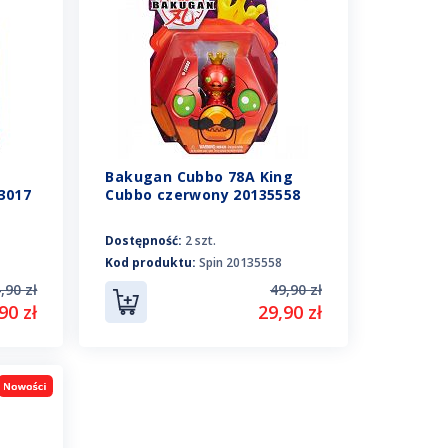
Bakugan Cubbo 78A King
3017
Cubbo czerwony 20135558
Dostępność:
2 szt.
Kod produktu:
Spin 20135558
,90 zł
49,90 zł
90 zł
29,90 zł