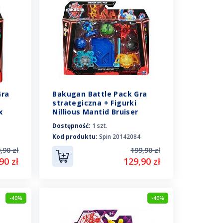
Gra
Bakugan Battle Pack Gra
strategiczna + Figurki
x
Nillious Mantid Bruiser
Octogan Trox 20142084
Dostępność:
1 szt.
Kod produktu:
Spin 20142084
,90 zł
199,90 zł
90 zł
129,90 zł
-40%
-40%