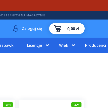
DOSTĘPNYCH NA MAGAZYNIE
Zaloguj się
0,00 zł
 zabawki
Licencje
Wiek
Producenci
-20%
-20%