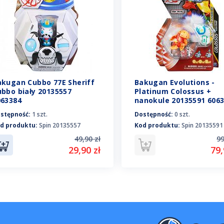
akugan Cubbo 77E Sheriff
Bakugan Evolutions -
ubbo biały 20135557
Platinum Colossus +
063384
nanokule 20135591 606
stępność:
1 szt.
Dostępność:
0 szt.
d produktu:
Spin 20135557
Kod produktu:
Spin 20135591
49,90 zł
99
29,90 zł
79,