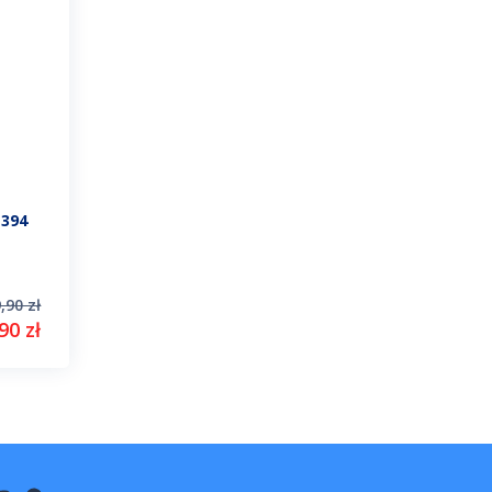
3394
,90 zł
90 zł