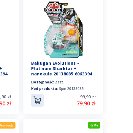
Bakugan Evolutions -
+
Platinum Sharktar +
3394
nanokule 20138085 6063394
Dostępność:
2 szt.
Kod produktu:
Spin 20138085
,90 zł
99,90 zł
90 zł
79,90 zł
-57%