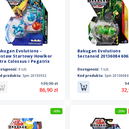
akugan Evolutions -
Bakugan Evolutions
estaw Startowy Howlkor
Sectanoid 20136084 606
tra Colossus i Pegatrix
0135932 6063601
stępność:
0 szt.
Dostępność:
1 szt.
d produktu:
Spin 20135932
Kod produktu:
Spin 20136084
139,90 zł
54
86,90 zł
32,
-40%
-20%