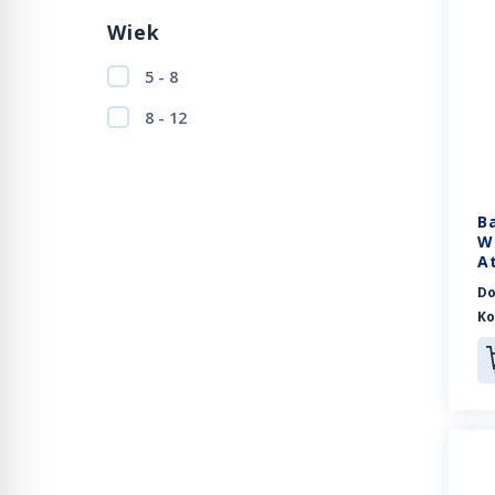
Wiek
5 - 8
8 - 12
B
W
A
Do
Ko