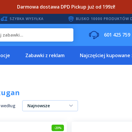
Darmowa dostawa DPD Pickup już od 199zł!
SZYBKA WYSYŁKA
BLISKO 10000 PRODUKTÓW 
601 425 759
ocje
Zabawki z reklam
Najczęściej kupowane
kugan
j według
Najnowsze
-20%