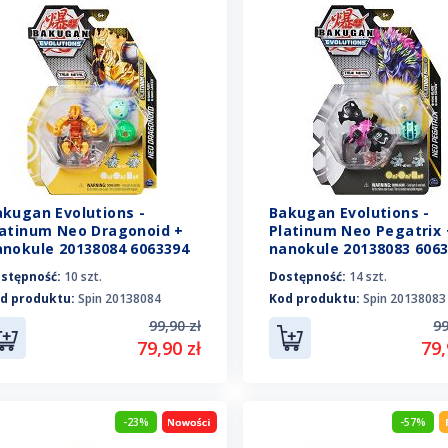
akugan Evolutions -
Bakugan Evolutions -
latinum Neo Dragonoid +
Platinum Neo Pegatrix 
anokule 20138084 6063394
nanokule 20138083 606
stępność:
10 szt.
Dostępność:
14 szt.
d produktu:
Spin 20138084
Kod produktu:
Spin 20138083
99,90 zł
99
79,90 zł
79,
-23%
-57%