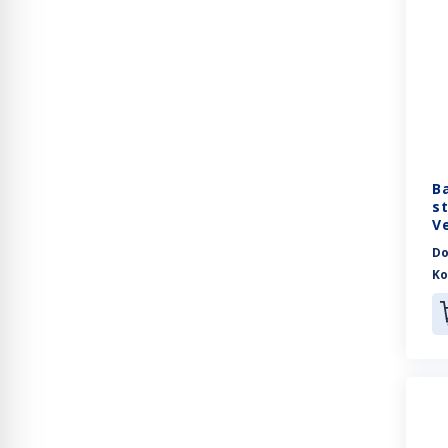
B
st
Ve
2
Do
Ko