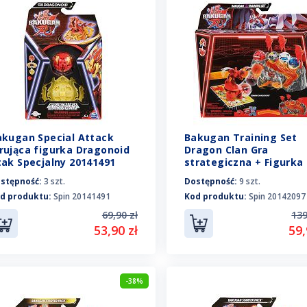
akugan Special Attack
Bakugan Training Set
rująca figurka Dragonoid
Dragon Clan Gra
tak Specjalny 20141491
strategiczna + Figurka
Titanum Dragonoid
stępność:
3 szt.
Dostępność:
9 szt.
20142097
d produktu:
Spin 20141491
Kod produktu:
Spin 20142097
69,90 zł
139
53,90 zł
59,
-38%