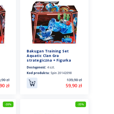
Bakugan Training Set
Aquatic Clan Gra
strategiczna + Figurka
Octogan 20142098
Dostępność:
4 szt.
Kod produktu:
Spin 20142098
,90 zł
139,90 zł
90 zł
59,90 zł
-38%
-35%