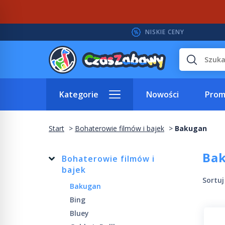
NISKIE CENY
Wyszukaj
Kategorie
Nowości
Prom
Start
Bohaterowie filmów i bajek
Bakugan
Ba
Bohaterowie filmów i
bajek
Sortu
Bakugan
Bing
Bluey