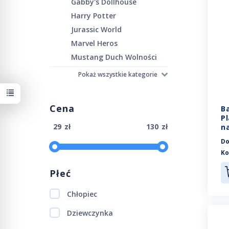
Gabby's Dollhouse
Harry Potter
Jurassic World
Marvel Heros
Mustang Duch Wolności
Pokaż wszystkie kategorie
Cena
B
P
zł
zł
n
Do
Ko
Płeć
Chłopiec
Dziewczynka