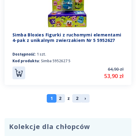
Simba Bloxies Figurki z ruchomymi elementami
4-pak z unikalnym zwierzakiem Nr 5 5952627
Dostępność:
1 szt.
Kod produktu:
Simba 5952627 5
64,90 zł
53,90 zł
1
2
z
2
›
Kolekcje dla chłopców