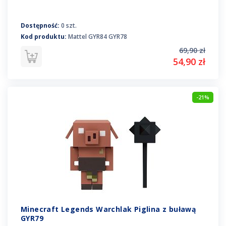
Dostępność:
0 szt.
Kod produktu:
Mattel GYR84 GYR78
69,90 zł
54,90 zł
-21%
Minecraft Legends Warchlak Piglina z buławą
GYR79