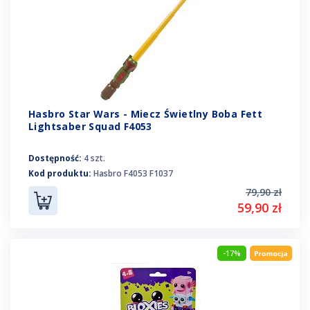
Hasbro Star Wars - Miecz Świetlny Boba Fett
Lightsaber Squad F4053
Dostępność:
4 szt.
Kod produktu:
Hasbro F4053 F1037
79,90 zł
59,90 zł
-17%