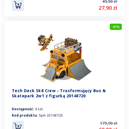
49,90 zł
27,90 zł
-61%
Tech Deck Sk8 Crew - Trasformujący Bus &
Skatepark 2w1 z figurką 20148720
Dostępność:
4 szt.
Kod produktu:
Spin 20148720
179,90 zł