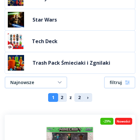
Star Wars
Tech Deck
Trash Pack Śmieciaki i Zgnilaki
Najnowsze
filtruj
1
2
z
2
›
-29%