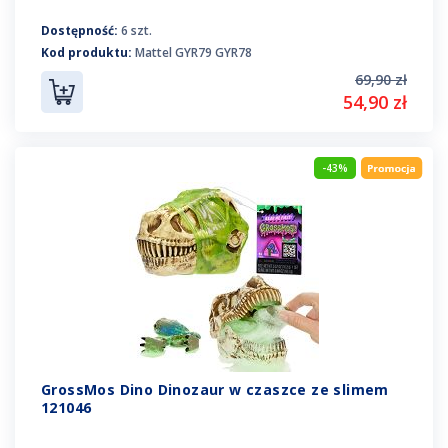
Dostępność:
6 szt.
Kod produktu:
Mattel GYR79 GYR78
69,90 zł
54,90 zł
-43%
GrossMos Dino Dinozaur w czaszce ze slimem
121046