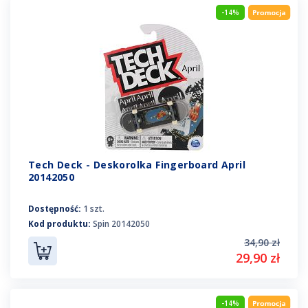
-14%
Tech Deck - Deskorolka Fingerboard April
20142050
Dostępność:
1 szt.
Kod produktu:
Spin 20142050
34,90 zł
29,90 zł
-14%