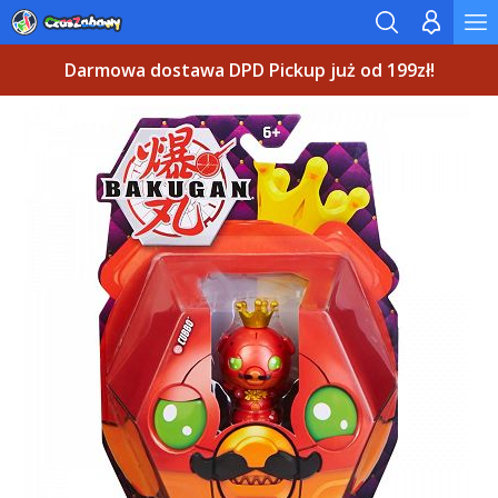
Darmowa dostawa DPD Pickup już od 199zł!