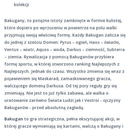
kolekcji
Bakugany, to potężne istoty zamknięte w formie kulistej,
które dopiero po wyrzuceniu w powietrze na polu walki
przyjmują swoją właściwą formę. Każdy Bakugan zalicza się
do jednej z sześciu Domen: Pyrus – ogień, Haos – światło,
Ventus – wiatr, Aquos – woda, Darkus – ciemność, Subterra
– ziemia. Rywalizacja z pomocą Bakuganów przybiera
formę sportu, w której stworzono ranking Najlepszych z
Najlepszych. Jednak do czasu. Wszystko zmienia się wraz z
pojawieniem się Maskarad, zamaskowanego gracza,
walczącego domeną Darkusa. Od tej pory reguły gry się
zmieniają. Nie jest to już tylko zabawa, ale walka o
uratowanie zarówno Świata Ludzi jak i Vestroi - ojczyzny
Bakuganów - przed absolutną zagładą.
Bakugan
to gra strategiczna, pełna ekscytującej akcji, w
której gracze wymieniają się kartami, walczą o Bakugany i