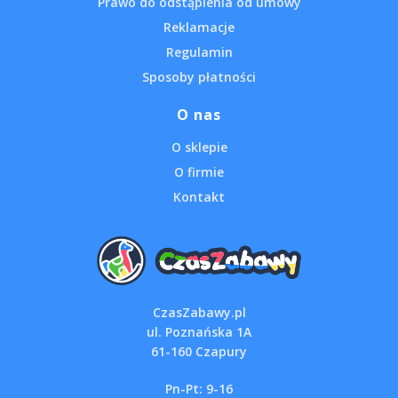
Prawo do odstąpienia od umowy
Reklamacje
Regulamin
Sposoby płatności
O nas
O sklepie
O firmie
Kontakt
CzasZabawy.pl
ul. Poznańska 1A
61-160 Czapury
Pn-Pt: 9-16