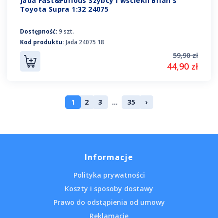
Jada Fast&Furious Szybcy i wściekli Brian's
Toyota Supra 1:32 24075
Dostępność:
9 szt.
Kod produktu:
Jada 24075 18
59,90 zł
44,90 zł
1
2
3
...
35
›
Informacje
Polityka prywatności
Koszty i sposoby dostawy
Prawo do odstąpienia od umowy
Reklamacje