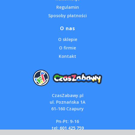
Regulamin
Sposoby płatności
O nas
O sklepie
O firmie
Kontakt
CzasZabawy.pl
ul. Poznańska 1A
61-160 Czapury
Pn-Pt: 9-16
tel:
601 425 759
email:
sklep@czaszabawy.pl