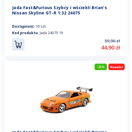
Jada Fast&Furious Szybcy i wściekli Brian's
Nissan Skyline GT-R 1:32 24075
Dostępność:
10 szt.
Kod produktu:
Jada 24075 19
59,90 zł
44,90 zł
-25%