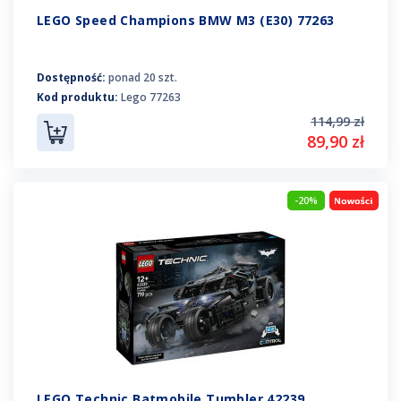
LEGO Speed Champions BMW M3 (E30) 77263
Dostępność:
ponad 20 szt.
Kod produktu:
Lego 77263
114,99 zł
89,90 zł
-20%
LEGO Technic Batmobile Tumbler 42239