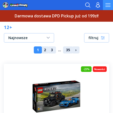
Darmowa dostawa DPD Pickup już od 199zł!
12+
Najnowsze
filtruj
1
2
3
...
35
›
-23%