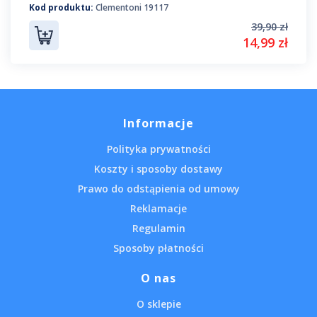
Kod produktu:
Clementoni 19117
39,90 zł
14,99 zł
Informacje
Polityka prywatności
Koszty i sposoby dostawy
Prawo do odstąpienia od umowy
Reklamacje
Regulamin
Sposoby płatności
O nas
O sklepie