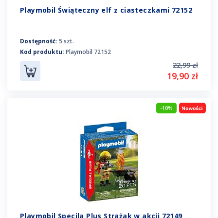
Playmobil Świąteczny elf z ciasteczkami 72152
Dostępność:
5 szt.
Kod produktu:
Playmobil 72152
22,99 zł
19,90 zł
-10%
Playmobil Specila Plus Strażak w akcji 72149