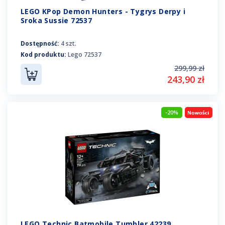
LEGO KPop Demon Hunters - Tygrys Derpy i
Sroka Sussie 72537
Dostępność:
4 szt.
Kod produktu:
Lego 72537
299,99 zł
243,90 zł
-20%
LEGO Technic Batmobile Tumbler 42239