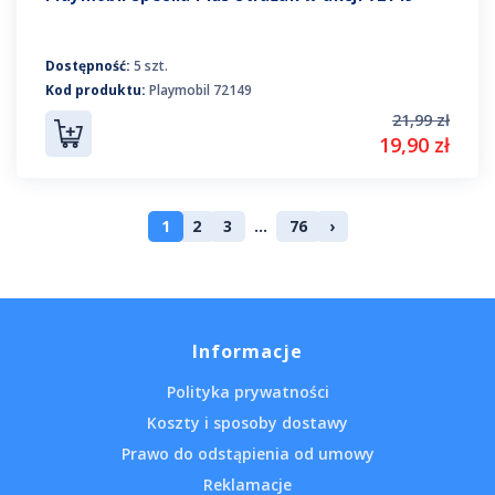
Dostępność:
5 szt.
Kod produktu:
Playmobil 72149
21,99 zł
19,90 zł
1
2
3
...
76
›
Informacje
Polityka prywatności
Koszty i sposoby dostawy
Prawo do odstąpienia od umowy
Reklamacje