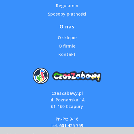
Regulamin
Sposoby płatności
O nas
O sklepie
O firmie
Kontakt
CzasZabawy.pl
ul. Poznańska 1A
61-160 Czapury
Pn-Pt: 9-16
tel:
601 425 759
email:
sklep@czaszabawy.pl