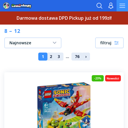
Darmowa dostawa DPD Pickup już od 199zł!
8 – 12
Najnowsze
filtruj
1
2
3
...
76
›
-20%