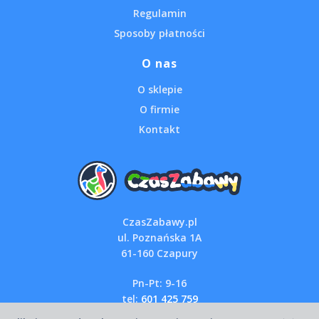
Regulamin
Sposoby płatności
O nas
O sklepie
O firmie
Kontakt
CzasZabawy.pl
ul. Poznańska 1A
61-160 Czapury
Pn-Pt: 9-16
tel:
601 425 759
email:
sklep@czaszabawy.pl