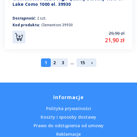
Lake Como 1000 el. 39930
Dostępność:
2 szt.
Kod produktu:
Clementoni 39930
29,90 zł
21,90 zł
1
2
3
...
15
›
Informacje
Polityka prywatności
Koszty i sposoby dostawy
Prawo do odstąpienia od umowy
Reklamacje