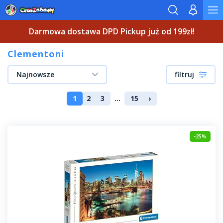
Darmowa dostawa DPD Pickup już od 199zł!
Clementoni
Najnowsze
filtruj
1
2
3
...
15
›
-25%