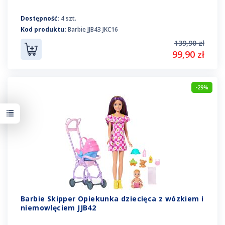
Dostępność:
4 szt.
Kod produktu:
Barbie JJB43 JKC16
139,90 zł
99,90 zł
-29%
Barbie Skipper Opiekunka dziecięca z wózkiem i
niemowlęciem JJB42