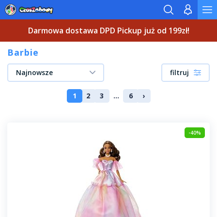
Darmowa dostawa DPD Pickup już od 199zł!
Barbie
Najnowsze
filtruj
1
2
3
...
6
›
-40%