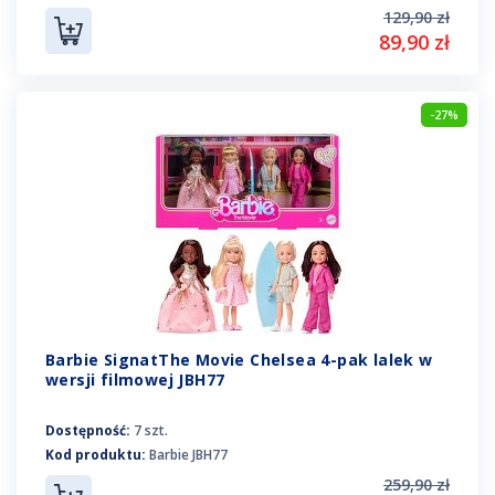
129,90 zł
89,90 zł
-27%
Barbie SignatThe Movie Chelsea 4-pak lalek w
wersji filmowej JBH77
Dostępność:
7 szt.
Kod produktu:
Barbie JBH77
259,90 zł