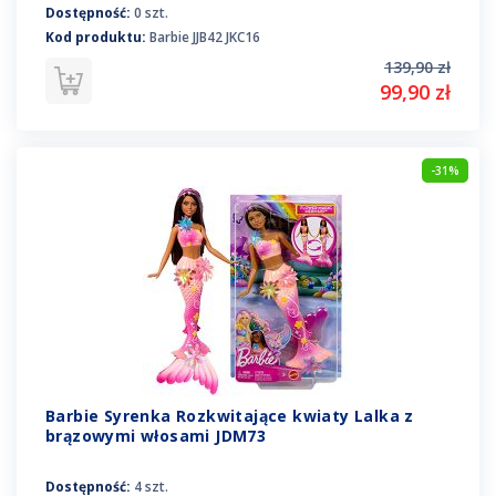
Dostępność:
0 szt.
Kod produktu:
Barbie JJB42 JKC16
139,90 zł
99,90 zł
-31%
Barbie Syrenka Rozkwitające kwiaty Lalka z
brązowymi włosami JDM73
Dostępność:
4 szt.