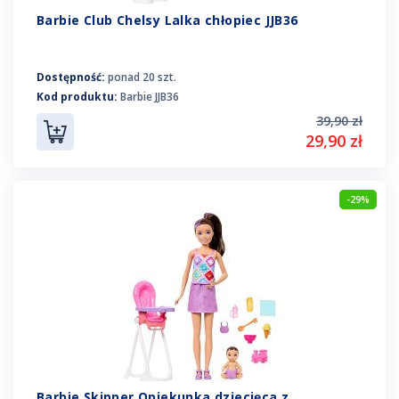
Barbie Club Chelsy Lalka chłopiec JJB36
Dostępność:
ponad 20 szt.
Kod produktu:
Barbie JJB36
39,90 zł
29,90 zł
-29%
Barbie Skipper Opiekunka dziecięca z