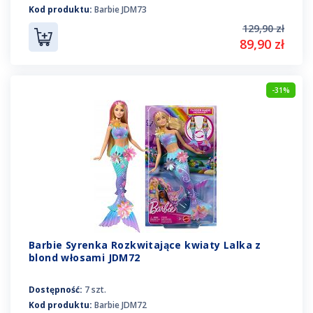
Kod produktu:
Barbie JDM73
129,90 zł
89,90 zł
-31%
Barbie Syrenka Rozkwitające kwiaty Lalka z
blond włosami JDM72
Dostępność:
7 szt.
Kod produktu:
Barbie JDM72