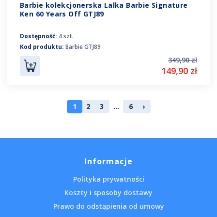
Barbie kolekcjonerska Lalka Barbie Signature
Ken 60 Years Off GTJ89
Dostępność:
4 szt.
Kod produktu:
Barbie GTJ89
349,90 zł
149,90 zł
1
2
3
...
6
›
Informacje
Polityka prywatności
Koszty i sposoby dostawy
Prawo do odstąpienia od umowy