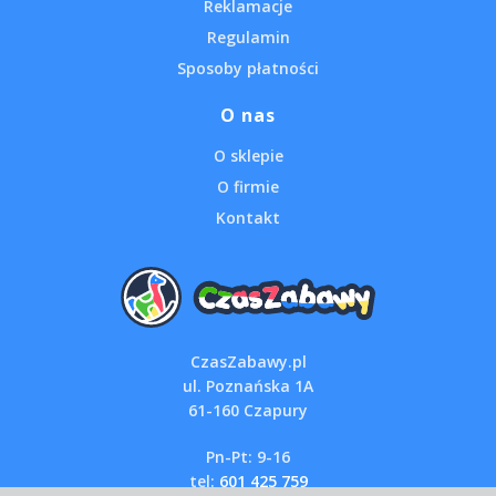
Reklamacje
Regulamin
Sposoby płatności
O nas
O sklepie
O firmie
Kontakt
CzasZabawy.pl
ul. Poznańska 1A
61-160 Czapury
Pn-Pt: 9-16
tel:
601 425 759