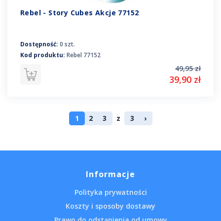
Rebel - Story Cubes Akcje 77152
Dostępność:
0 szt.
Kod produktu:
Rebel 77152
49,95 zł
39,90 zł
1
2
3
z
3
›
Informacje
Polityka prywatności
Koszty i sposoby dostawy
Prawo do odstąpienia od umowy