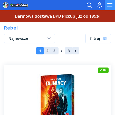
Darmowa dostawa DPD Pickup już od 199zł!
Rebel
Najnowsze
filtruj
1
2
3
z
3
›
-22%