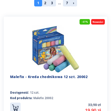
1
2
3
...
7
›
-41%
Malefix - Kreda chodnikowa 12 szt. 20002
Dostępność:
12 szt.
Kod produktu:
Malefix 20002
33,90 zł
19,90 zł