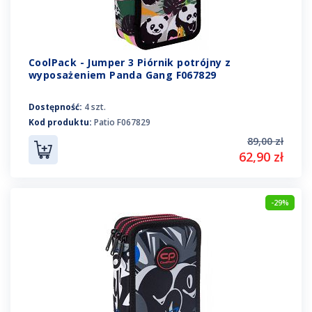
CoolPack - Jumper 3 Piórnik potrójny z
wyposażeniem Panda Gang F067829
Dostępność:
4 szt.
Kod produktu:
Patio F067829
89,00 zł
62,90 zł
-29%