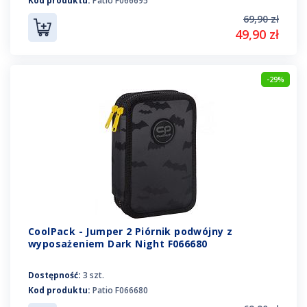
Kod produktu:
Patio F066695
69,90 zł
49,90 zł
-29%
CoolPack - Jumper 2 Piórnik podwójny z
wyposażeniem Dark Night F066680
Dostępność:
3 szt.
Kod produktu:
Patio F066680