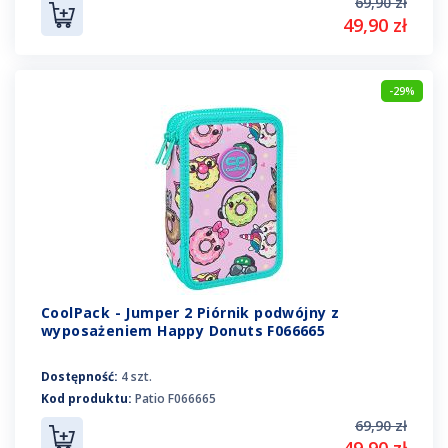
69,90 zł
49,90 zł
-29%
CoolPack - Jumper 2 Piórnik podwójny z
wyposażeniem Happy Donuts F066665
Dostępność:
4 szt.
Kod produktu:
Patio F066665
69,90 zł
49,90 zł