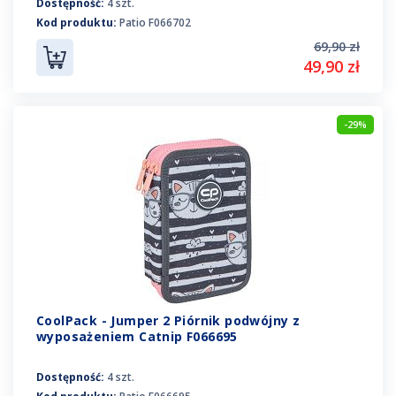
Dostępność:
4 szt.
Kod produktu:
Patio F066702
69,90 zł
49,90 zł
-29%
CoolPack - Jumper 2 Piórnik podwójny z
wyposażeniem Catnip F066695
Dostępność:
4 szt.