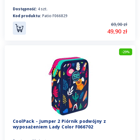
Dostępność:
4 szt.
Kod produktu:
Patio F066829
69,90 zł
49,90 zł
-29%
CoolPack - Jumper 2 Piórnik podwójny z
wyposażeniem Lady Color F066702