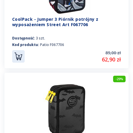
CoolPack - Jumper 3 Piórnik potrójny z
wyposażeniem Street Art F067706
Dostępność:
3 szt.
Kod produktu:
Patio F067706
89,00 zł
62,90 zł
-29%