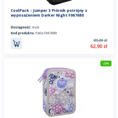
CoolPack - Jumper 3 Piórnik potrójny z
wyposażeniem Darker Night F067680
Dostępność:
4 szt.
Kod produktu:
Patio F067680
89,00 zł
62,90 zł
-29%