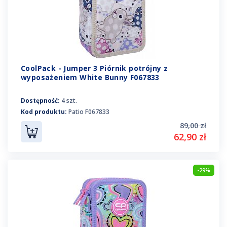
CoolPack - Jumper 3 Piórnik potrójny z
wyposażeniem White Bunny F067833
Dostępność:
4 szt.
Kod produktu:
Patio F067833
89,00 zł
62,90 zł
-29%