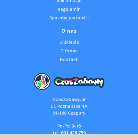
Reklamacje
Regulamin
Sposoby płatności
O nas
O sklepie
O firmie
Kontakt
CzasZabawy.pl
ul. Poznańska 1A
61-160 Czapury
Pn-Pt: 9-16
tel:
601 425 759