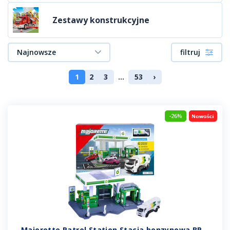
Zestawy konstrukcyjne
Najnowsze
filtruj
1
2
3
...
53
›
-26%
Majorette Patrol Station Stacja benzynowa BP