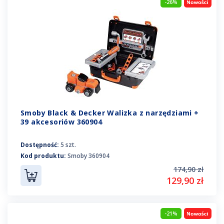
-26%
Smoby Black & Decker Walizka z narzędziami +
39 akcesoriów 360904
Dostępność:
5 szt.
Kod produktu:
Smoby 360904
174,90 zł
129,90 zł
-21%