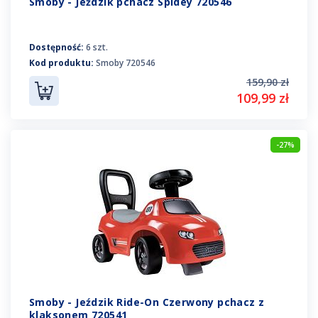
Smoby - Jeździk pchacz Spidey 720546
Dostępność:
6 szt.
Kod produktu:
Smoby 720546
159,90 zł
109,99 zł
-27%
Smoby - Jeździk Ride-On Czerwony pchacz z
klaksonem 720541