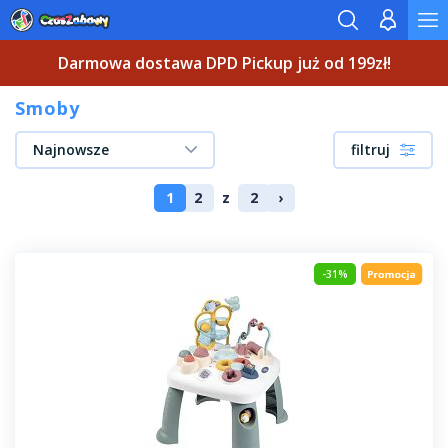
Darmowa dostawa DPD Pickup już od 199zł!
Smoby
Najnowsze
filtruj
1
2
z
2
›
-31%