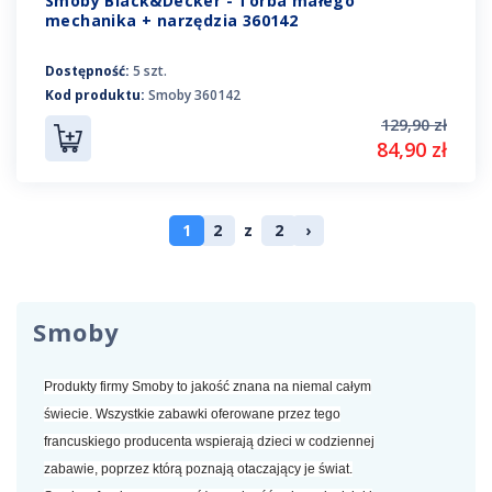
Smoby Black&Decker - Torba małego
mechanika + narzędzia 360142
Dostępność:
5 szt.
Kod produktu:
Smoby 360142
129,90 zł
84,90 zł
1
2
z
2
›
Smoby
Produkty firmy Smoby to jakość znana na niemal całym
świecie. Wszystkie zabawki oferowane przez tego
francuskiego producenta wspierają dzieci w codziennej
zabawie, poprzez którą poznają otaczający je świat.