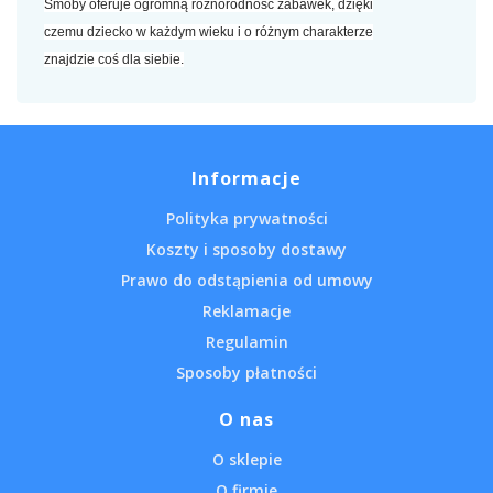
Smoby oferuje ogromną różnorodność zabawek, dzięki
czemu dziecko w każdym wieku i o różnym charakterze
znajdzie coś dla siebie.
Informacje
Polityka prywatności
Koszty i sposoby dostawy
Prawo do odstąpienia od umowy
Reklamacje
Regulamin
Sposoby płatności
O nas
O sklepie
O firmie