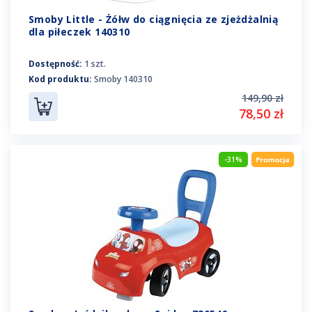
Smoby Little - Żółw do ciągnięcia ze zjeżdżalnią
dla piłeczek 140310
Dostępność:
1 szt.
Kod produktu:
Smoby 140310
149,90 zł
78,50 zł
-31%