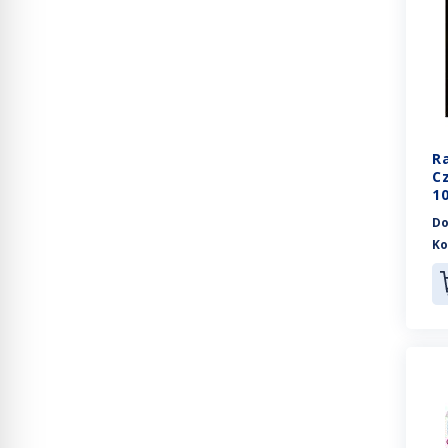
R
C
10
Do
Ko