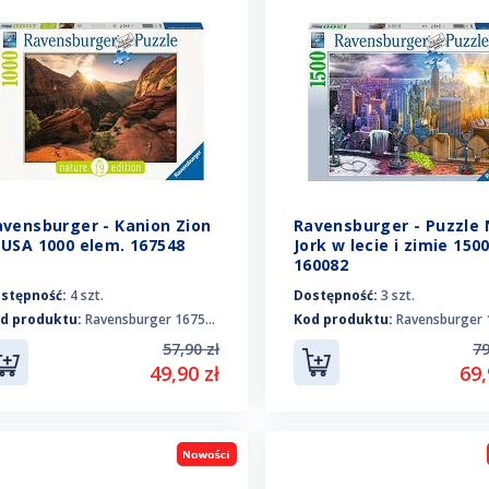
avensburger - Kanion Zion
Ravensburger - Puzzle
 USA 1000 elem. 167548
Jork w lecie i zimie 1500
160082
stępność:
4 szt.
Dostępność:
3 szt.
d produktu:
Ravensburger 167548
Kod produktu:
Ravensburger 1
57,90 zł
79
49,90 zł
69,