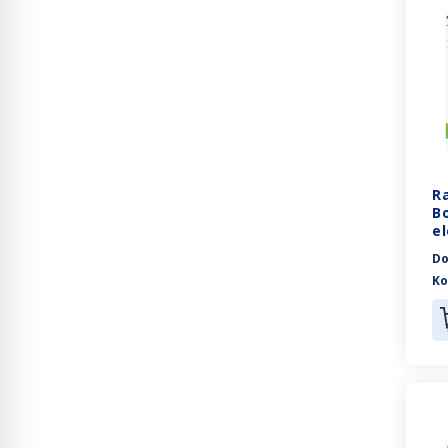
R
B
e
Do
Ko