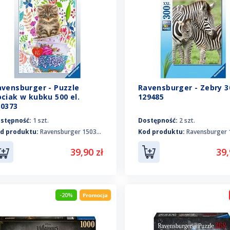
avensburger - Puzzle
Ravensburger - Zebry 30
ciak w kubku 500 el.
129485
50373
stępność:
1 szt.
Dostępność:
2 szt.
d produktu:
Ravensburger 150373
Kod produktu:
Ravensburger 1
39,90 zł
39,
-20%