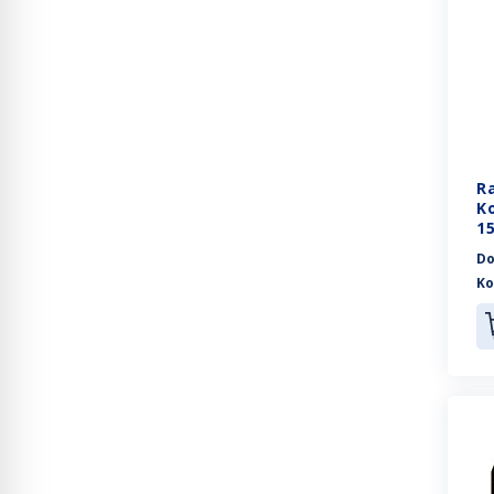
R
Ko
1
Do
Ko