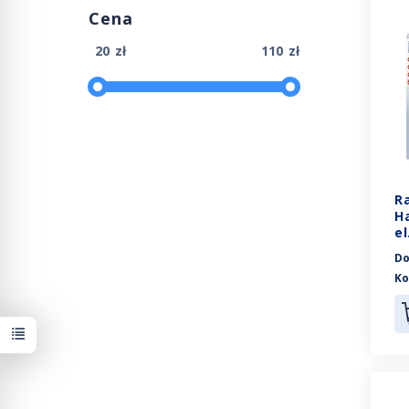
Cena
zł
zł
R
H
el
Do
Ko