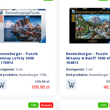
avensburger - Puzzle
Ravensburger - Puzzle
amnoy Lofoty 3000
Witamy w Banff 1000 e
.170814
164813
stępność:
3 szt.
Dostępność:
5 szt.
d produktu:
Ravensburger 170814
Kod produktu:
Ravensburger 1
139,90 zł
57
109,90 zł
49,
-14%
-13%