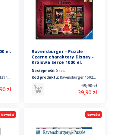
0 el.
Ravensburger - Puzzle
Czarne charaktery Disney -
Królowa Serce 1000 el.
150267
Dostępność:
0 szt.
29485
Kod produktu:
Ravensburger 150267
49,90 zł
90 zł
39,90 zł