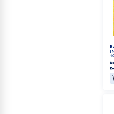
R
J
10
Do
Ko