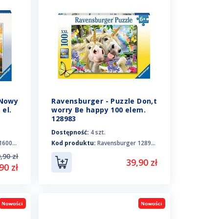
 Nowy
Ravensburger - Puzzle Don,t
 el.
worry Be happy 100 elem.
128983
Dostępność:
4 szt.
60082
Kod produktu:
Ravensburger 128983
,90 zł
39,90 zł
90 zł