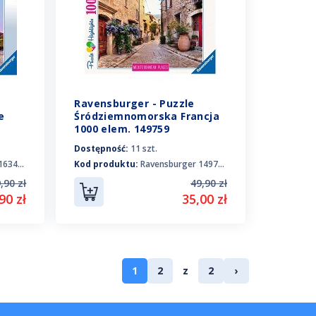
Ravensburger - Puzzle
e
Śródziemnomorska Francja
1000 elem. 149759
Dostępność:
11 szt.
63458
Kod produktu:
Ravensburger 149759
,90 zł
49,90 zł
90 zł
35,00 zł
1
2
z
2
›