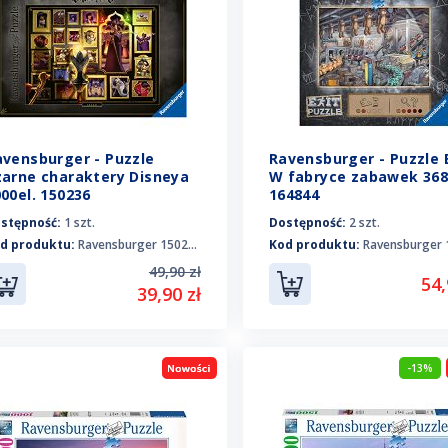
avensburger - Puzzle
Ravensburger - Puzzle E
zarne charaktery Disneya
W fabryce zabawek 368 
00el. 150236
164844
stępność:
1 szt.
Dostępność:
2 szt.
d produktu:
Ravensburger 150236
Kod produktu:
Ravensburger 1
49,90 zł
54,
39,90 zł
-13%