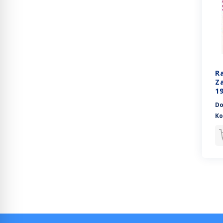
R
Z
1
Do
Ko