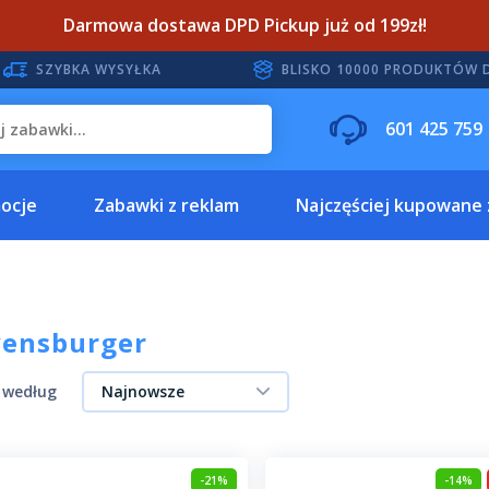
Darmowa dostawa DPD Pickup już od 199zł!
SZYBKA WYSYŁKA
BLISKO 10000 PRODUKTÓW 
601 425 759
ocje
Zabawki z reklam
Najczęściej kupowane
vensburger
j według
Najnowsze
-21%
-14%