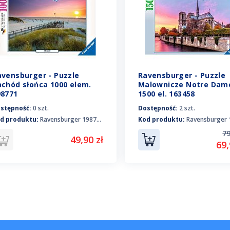
avensburger - Puzzle
Ravensburger - Puzzle
achód słońca 1000 elem.
Malownicze Notre Dam
98771
1500 el. 163458
stępność:
0 szt.
Dostępność:
2 szt.
d produktu:
Ravensburger 198771
Kod produktu:
Ravensburger 1
79
49,90 zł
69,