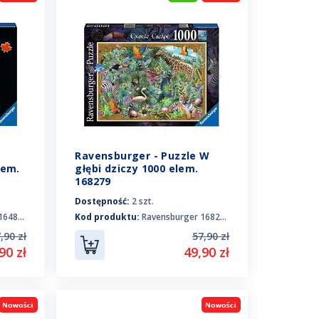
Ravensburger - Puzzle W
lem.
głębi dziczy 1000 elem.
168279
Dostępność:
2 szt.
64813
Kod produktu:
Ravensburger 168279
,90 zł
57,90 zł
90 zł
49,90 zł