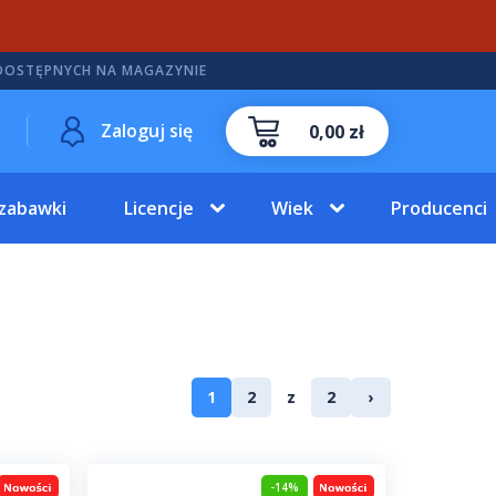
DOSTĘPNYCH NA MAGAZYNIE
Zaloguj się
0,00 zł
 zabawki
Licencje
Wiek
Producenci
1
2
z
2
›
-14%