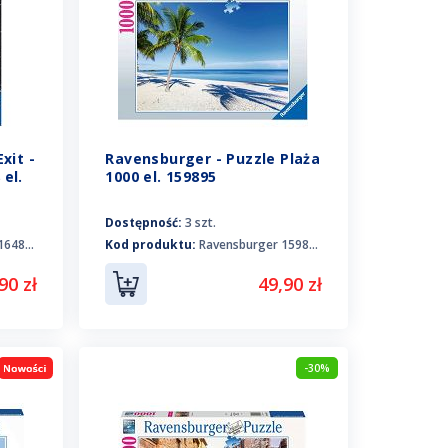
xit -
Ravensburger - Puzzle Plaża
el.
1000 el. 159895
Dostępność:
3 szt.
64844
Kod produktu:
Ravensburger 159895
90 zł
49,90 zł
-30%