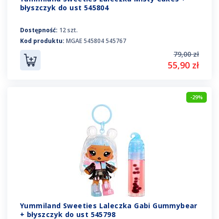
błyszczyk do ust 545804
Dostępność:
12 szt.
Kod produktu:
MGAE 545804 545767
79,00 zł
55,90 zł
-29%
Yummiland Sweeties Laleczka Gabi Gummybear
+ błyszczyk do ust 545798