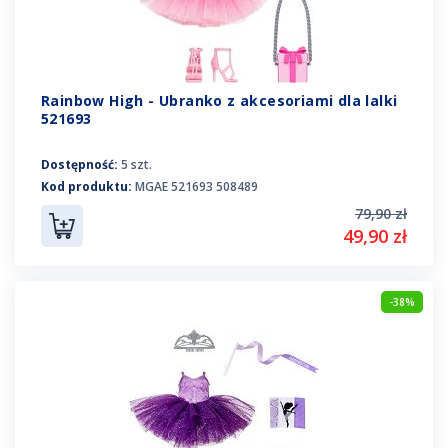
Rainbow High - Ubranko z akcesoriami dla lalki
521693
Dostępność:
5 szt.
Kod produktu:
MGAE 521693 508489
79,90 zł
49,90 zł
-38%