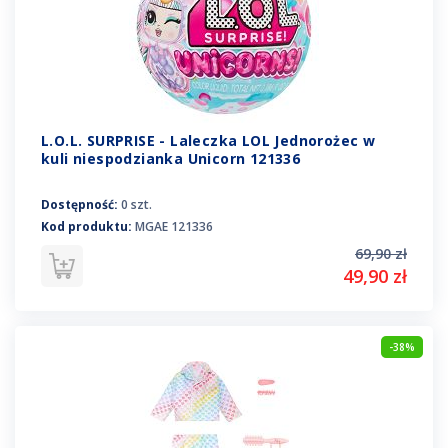
L.O.L. SURPRISE - Laleczka LOL Jednorożec w
kuli niespodzianka Unicorn 121336
Dostępność:
0 szt.
Kod produktu:
MGAE 121336
69,90 zł
49,90 zł
-38%