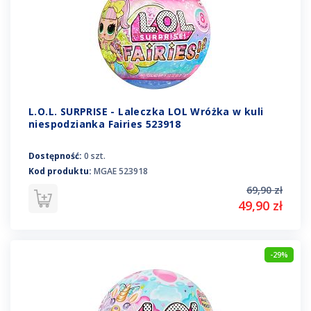
L.O.L. SURPRISE - Laleczka LOL Wróżka w kuli
niespodzianka Fairies 523918
Dostępność:
0 szt.
Kod produktu:
MGAE 523918
69,90 zł
49,90 zł
-29%