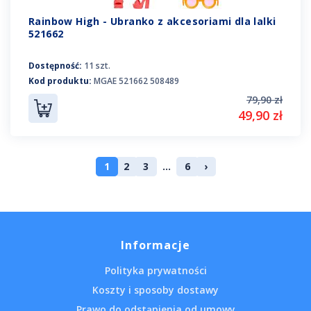
Rainbow High - Ubranko z akcesoriami dla lalki
521662
Dostępność:
11 szt.
Kod produktu:
MGAE 521662 508489
79,90 zł
49,90 zł
1
2
3
...
6
›
Informacje
Polityka prywatności
Koszty i sposoby dostawy
Prawo do odstąpienia od umowy