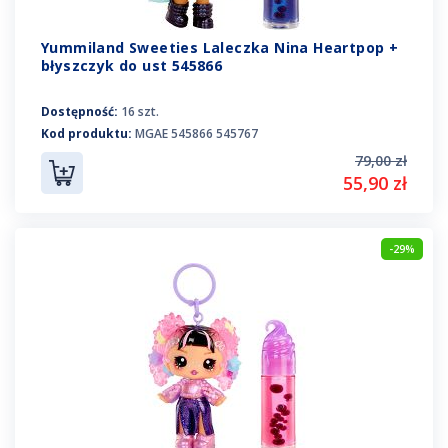
Yummiland Sweeties Laleczka Nina Heartpop +
błyszczyk do ust 545866
Dostępność:
16 szt.
Kod produktu:
MGAE 545866 545767
79,00 zł
55,90 zł
-29%