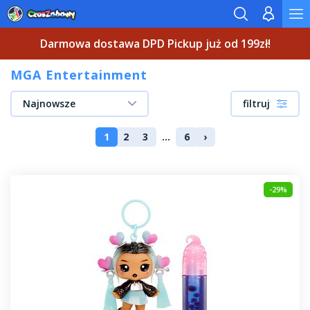
Darmowa dostawa DPD Pickup już od 199zł!
MGA Entertainment
Najnowsze
filtruj
1
2
3
...
6
›
-29%