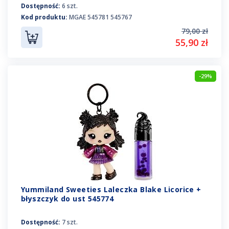
Dostępność:
6 szt.
Kod produktu:
MGAE 545781 545767
79,00 zł
55,90 zł
-29%
Yummiland Sweeties Laleczka Blake Licorice +
błyszczyk do ust 545774
Dostępność:
7 szt.