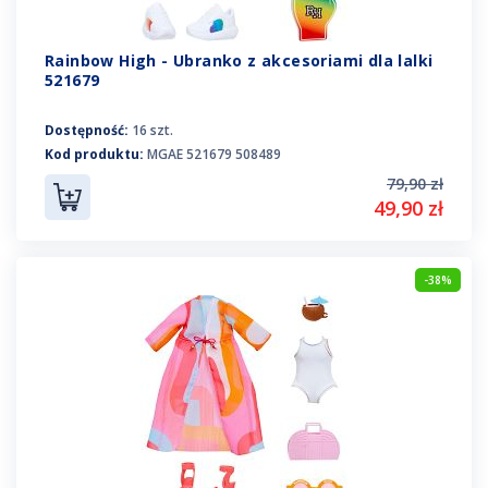
Rainbow High - Ubranko z akcesoriami dla lalki
521679
Dostępność:
16 szt.
Kod produktu:
MGAE 521679 508489
79,90 zł
49,90 zł
-38%