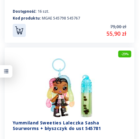
Dostępność:
16 szt.
Kod produktu:
MGAE 545798 545767
79,00 zł
55,90 zł
-29%
Yummiland Sweeties Laleczka Sasha
Sourworms + błyszczyk do ust 545781