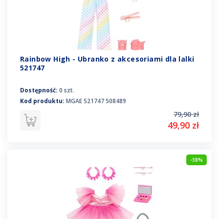
Rainbow High - Ubranko z akcesoriami dla lalki
521747
Dostępność:
0 szt.
Kod produktu:
MGAE 521747 508489
79,90 zł
49,90 zł
-38%