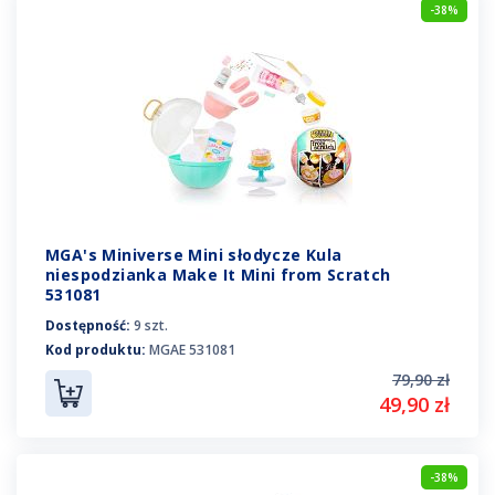
-38%
MGA's Miniverse Mini słodycze Kula
niespodzianka Make It Mini from Scratch
531081
Dostępność:
9 szt.
Kod produktu:
MGAE 531081
79,90 zł
49,90 zł
-38%