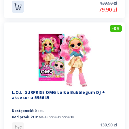
139,90 zł
79,90 zł
-43%
L.O.L. SURPRISE OMG Lalka Bubblegum DJ +
akcesoria 595649
Dostępność:
0 szt.
Kod produktu:
MGAE 595649 595618
139,90 zł