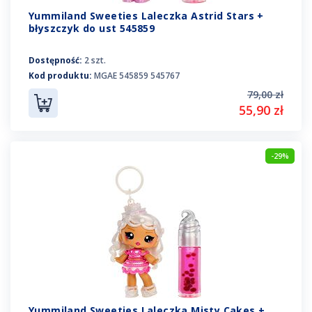
Yummiland Sweeties Laleczka Astrid Stars +
błyszczyk do ust 545859
Dostępność:
2 szt.
Kod produktu:
MGAE 545859 545767
79,00 zł
55,90 zł
-29%
Yummiland Sweeties Laleczka Misty Cakes +