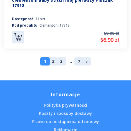
Clementoni Baby Stitch mój pierwszy Pluszak
17918
Dostępność:
11 szt.
Kod produktu:
Clementoni 17918
69,90 zł
56,90 zł
1
2
3
...
7
›
Informacje
Polityka prywatności
Koszty i sposoby dostawy
Prawo do odstąpienia od umowy
Reklamacje