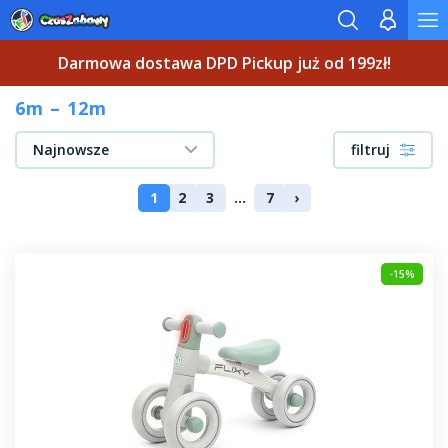
Darmowa dostawa DPD Pickup już od 199zł!
6m – 12m
Najnowsze
filtruj
1
2
3
...
7
›
-15%