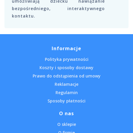
umożliwiają dziecku nawiązanie
bezpośredniego, interaktywnego
kontaktu.
Informacje
Polityka prywatności
Koszty i sposoby dostawy
Prawo do odstąpienia od umowy
Reklamacje
Regulamin
Sposoby płatności
O nas
O sklepie
O firmie