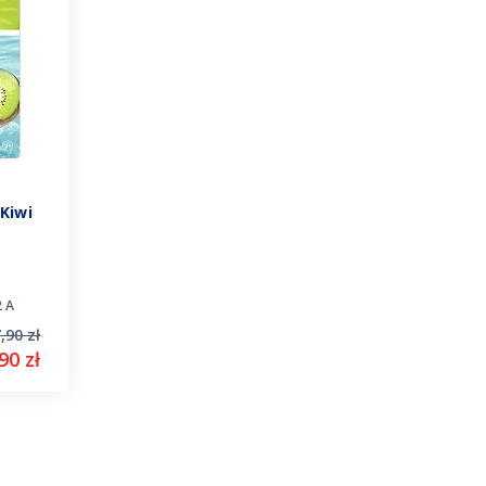
Kiwi
 A
,90 zł
90 zł