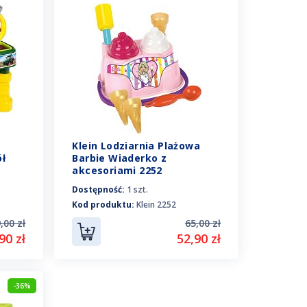
Klein Lodziarnia Plażowa
ł
Barbie Wiaderko z
akcesoriami 2252
Dostępność:
1 szt.
Kod produktu:
Klein 2252
,00 zł
65,00 zł
90 zł
52,90 zł
-36%