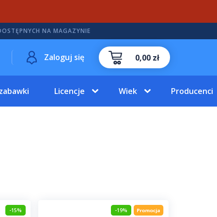
DOSTĘPNYCH NA MAGAZYNIE
Zaloguj się
0,00 zł
 zabawki
Licencje
Wiek
Producenci
-15%
-19%