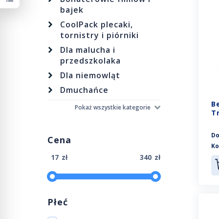
bajek
CoolPack plecaki,
tornistry i piórniki
Dla malucha i
przedszkolaka
Dla niemowląt
Dmuchańce
B
Pokaż wszystkie kategorie
T
Do
Cena
Ko
zł
zł
Płeć