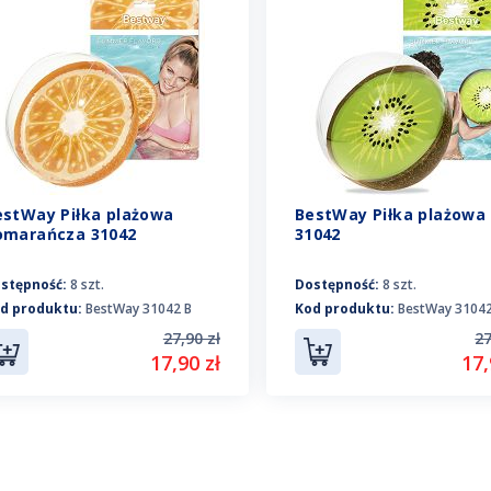
estWay Piłka plażowa
BestWay Piłka plażowa 
omarańcza 31042
31042
stępność:
8 szt.
Dostępność:
8 szt.
d produktu:
BestWay 31042 B
Kod produktu:
BestWay 31042
27,90 zł
27
17,90 zł
17,