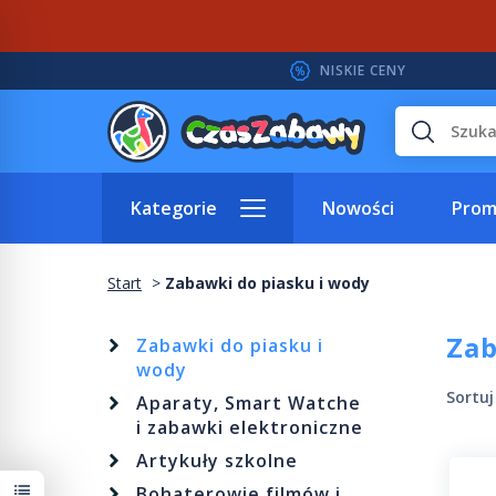
NISKIE CENY
Wyszukaj
Kategorie
Nowości
Prom
Start
Zabawki do piasku i wody
Zab
Zabawki do piasku i
wody
Sortu
Aparaty, Smart Watche
i zabawki elektroniczne
Artykuły szkolne
Bohaterowie filmów i