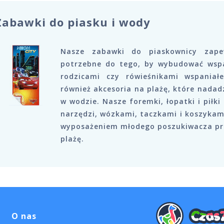
Zabawki do piasku i wody
Nasze zabawki do piaskownicy zape
potrzebne do tego, by wybudować wspa
rodzicami czy rówieśnikami wspaniał
również akcesoria na plażę, które nadadz
w wodzie. Nasze foremki, łopatki i pił
narzędzi, wózkami, taczkami i koszykam
wyposażeniem młodego poszukiwacza prz
plażę.
O nas