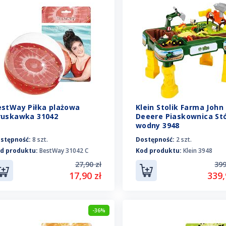
estWay Piłka plażowa
Klein Stolik Farma John
ruskawka 31042
Deeere Piaskownica Stó
wodny 3948
stępność:
8 szt.
Dostępność:
2 szt.
d produktu:
BestWay 31042 C
Kod produktu:
Klein 3948
27,90 zł
399
17,90 zł
339,
-36%