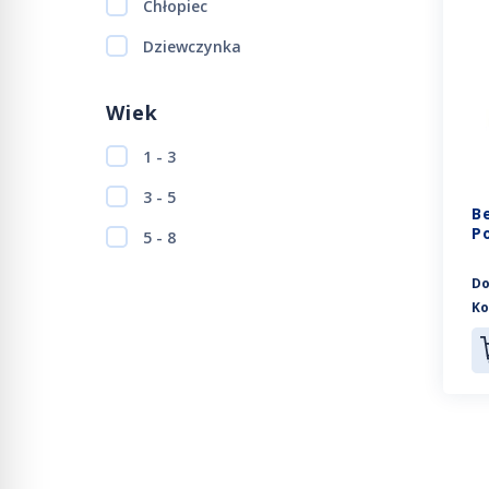
Chłopiec
Dziewczynka
Wiek
1 - 3
3 - 5
B
P
5 - 8
Do
Ko