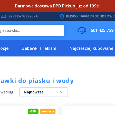
Darmowa dostawa DPD Pickup już od 199zł!
SZYBKA WYSYŁKA
BLISKO 10000 PRODUKTÓW 
601 425 759
ocje
Zabawki z reklam
Najczęściej kupowane
awki do piasku i wody
j według
Najnowsze
-36%