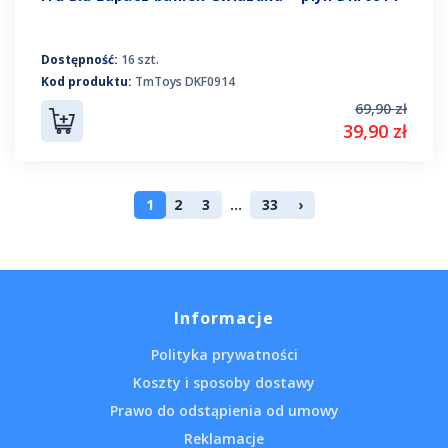
Dostępność:
16 szt.
Kod produktu:
TmToys DKF0914
69,90 zł
39,90 zł
1
2
3
...
33
›
Informacje
Polityka prywatności
Koszty i sposoby dostawy
Prawo do odstąpienia od umowy
Reklamacje