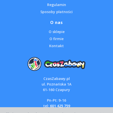
Regulamin
Sposoby płatności
O nas
O sklepie
O firmie
Kontakt
CzasZabawy.pl
ul. Poznańska 1A
61-160 Czapury
Pn-Pt: 9-16
tel:
601 425 759
email:
sklep@czaszabawy.pl