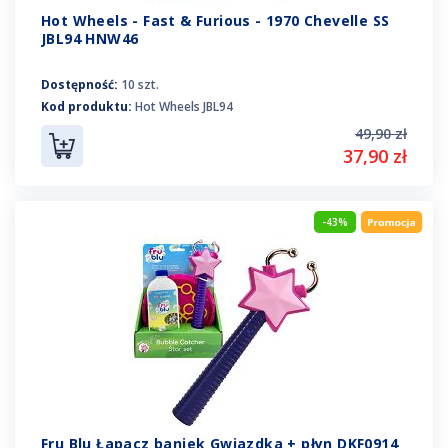
Hot Wheels - Fast & Furious - 1970 Chevelle SS
JBL94 HNW46
Dostępność:
10 szt.
Kod produktu:
Hot Wheels JBL94
49,90 zł
37,90 zł
-43%
Fru Blu Łapacz baniek Gwiazdka + płyn DKF0914