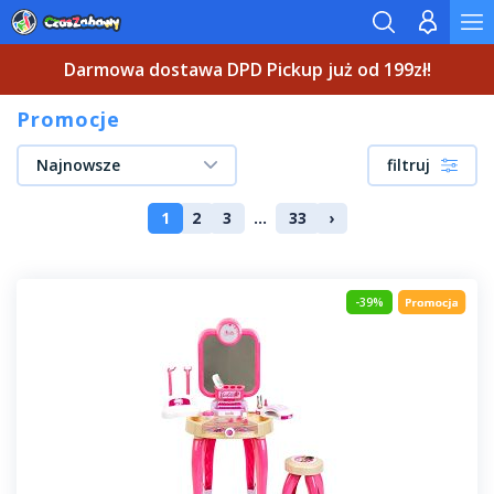
Darmowa dostawa DPD Pickup już od 199zł!
Promocje
Najnowsze
filtruj
1
2
3
...
33
›
-39%