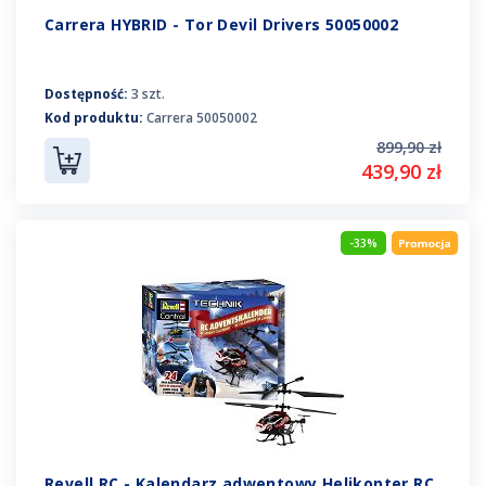
Carrera HYBRID - Tor Devil Drivers 50050002
Dostępność:
3 szt.
Kod produktu:
Carrera 50050002
899,90 zł
439,90 zł
-33%
Revell RC - Kalendarz adwentowy Helikopter RC