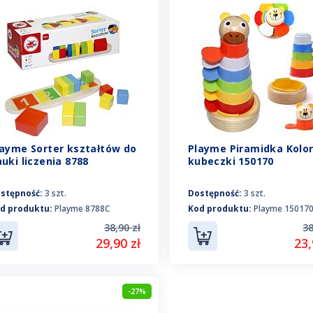
layme Sorter kształtów do
Playme Piramidka Kolo
uki liczenia 8788
kubeczki 150170
stępność:
3 szt.
Dostępność:
3 szt.
d produktu:
Playme 8788C
Kod produktu:
Playme 15017
38,90 zł
38
29,90 zł
23,
-27%