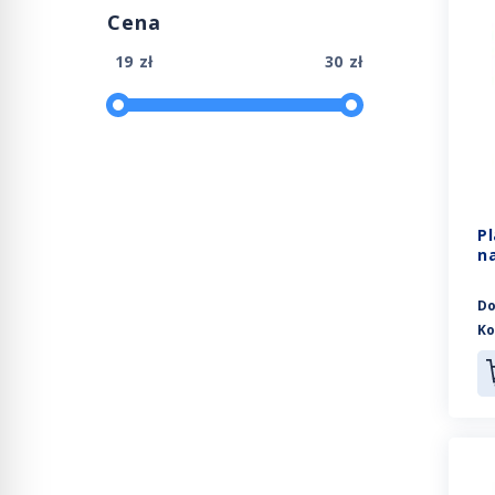
Cena
zł
zł
P
na
Do
Ko