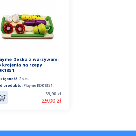
layme Deska z warzywami
 krojenia na rzepy
DK1351
stępność:
3 szt.
d produktu:
Playme KDK1351
39,90 zł
29,00 zł