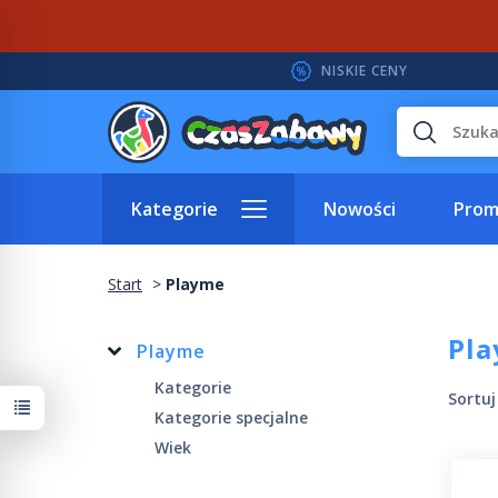
NISKIE CENY
Wyszukaj
Kategorie
Nowości
Prom
Start
Playme
Pl
Playme
Kategorie
Sortu
Kategorie specjalne
Wiek