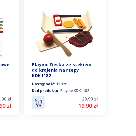
rowe
Playme Deska ze stekiem
do krojenia na rzepy
KDK1182
Dostępność:
19 szt.
0
Kod produktu:
Playme KDK1182
,90 zł
29,90 zł
90 zł
19,90 zł