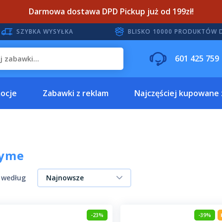
Darmowa dostawa DPD Pickup już od 199zł!
SZYBKA WYSYŁKA
BLISKO 10000 PRODUKTÓW 
601 425 759
ocje
Zabawki z reklam
Najczęściej kupowane
ayme
j według
Najnowsze
-23%
-39%