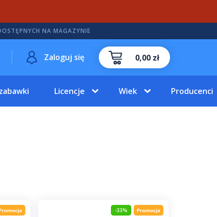
DOSTĘPNYCH NA MAGAZYNIE
Zaloguj się
0,00 zł
 zabawki
Licencje
Wiek
Producenci
-33%