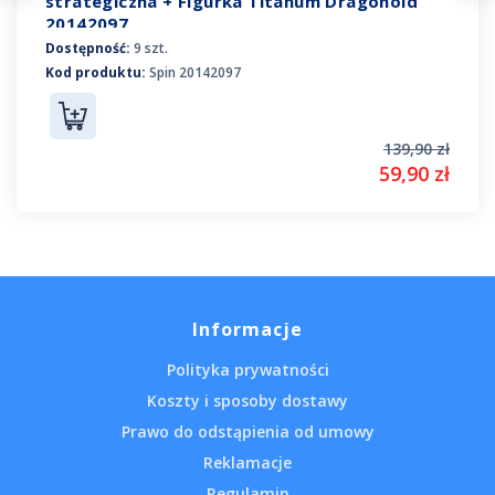
strategiczna + Figurka Titanum Dragonoid
20142097
Dostępność:
9 szt.
Kod produktu:
Spin 20142097
139,90 zł
59,90 zł
Informacje
Polityka prywatności
Koszty i sposoby dostawy
Prawo do odstąpienia od umowy
Reklamacje
Regulamin