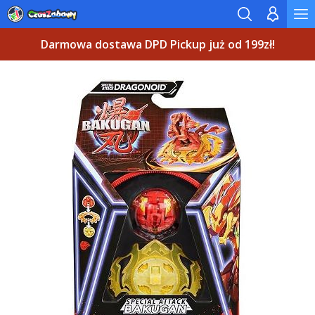
Darmowa dostawa DPD Pickup już od 199zł!