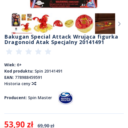
Bakugan Special Attack Wrująca figurka
Dragonoid Atak Specjalny 20141491
Wiek:
6+
Kod produktu:
Spin 20141491
EAN:
778988459591
Historia ceny
Producent:
Spin Master
53,90 zł
69,90 zł