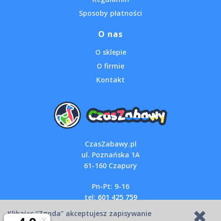
Sposoby płatności
O nas
O sklepie
O firmie
Kontakt
CzasZabawy.pl
ul. Poznańska 1A
61-160 Czapury
Pn-Pt: 9-16
tel:
601 425 759
email:
sklep@czaszabawy.pl
Klikając “Zgoda” akceptujesz zapisywanie