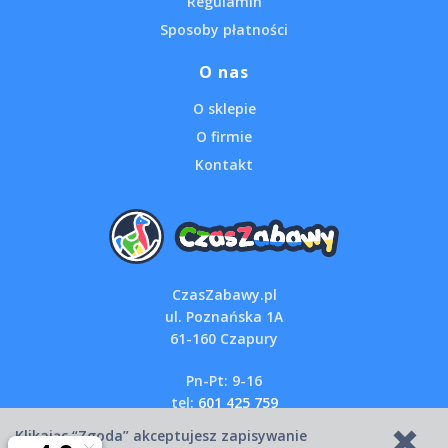
Regulamin
Sposoby płatności
O nas
O sklepie
O firmie
Kontakt
CzasZabawy.pl
ul. Poznańska 1A
61-160 Czapury
Pn-Pt: 9-16
tel:
601 425 759
email:
sklep@czaszabawy.pl
Klikając “Zgoda” akceptujesz zapisywanie