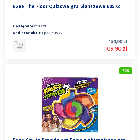
Epee The Floor Quizowa gra planszowa 60572
Dostępność:
0 szt.
Kod produktu:
Epee 60572
159,90 zł
109,90 zł
-32%
Epee Czy to Prawda czy Fałsz elektroniczna gra