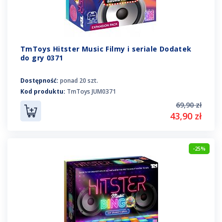
TmToys Hitster Music Filmy i seriale Dodatek
do gry 0371
Dostępność:
ponad 20 szt.
Kod produktu:
TmToys JUM0371
69,90 zł
43,90 zł
-25%