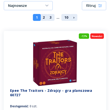
Najnowsze
filtruj
1
2
3
...
10
›
-13%
Epee The Traitors - Zdrajcy - gra planszowa
60727
Dostępność:
0 szt.