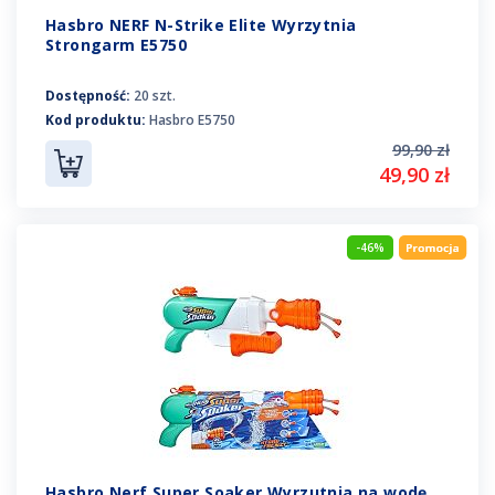
Hasbro NERF N-Strike Elite Wyrzytnia
Strongarm E5750
Dostępność:
20 szt.
Kod produktu:
Hasbro E5750
99,90 zł
49,90 zł
-46%
Hasbro Nerf Super Soaker Wyrzutnia na wodę