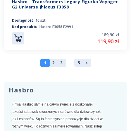
Hasbro - Transformers Legacy Figurka Voyager
G2 Universe Jhiaxus F3058
Dostępność:
10 szt.
Kod produktu:
Hasbro F3058 F2991
189,90 zł
119,90 zł
1
2
3
...
5
›
Hasbro
Firma Hasbro słynie na całym świecie z doskonałej
jakości zabawek stworzonych zarówno dla dziewczynek
jak i chłopców. Są to fantastyczne propozycje dla dzieci w
różnym wieku i o różnych zainteresowaniach. Nasz sklep