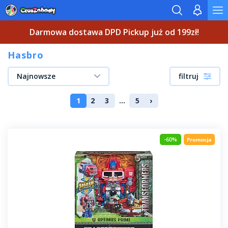
Darmowa dostawa DPD Pickup już od 199zł!
Hasbro
Najnowsze
filtruj
1
2
3
...
5
›
-60%