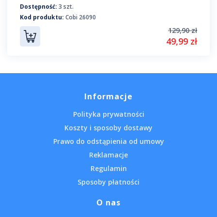
Dostępność:
3 szt.
Kod produktu:
Cobi 26090
129,90 zł
49,99 zł
Informacje
Polityka prywatności
Koszty i sposoby dostawy
Prawo do odstąpienia od umowy
Reklamacje
Regulamin
Sposoby płatności
O nas