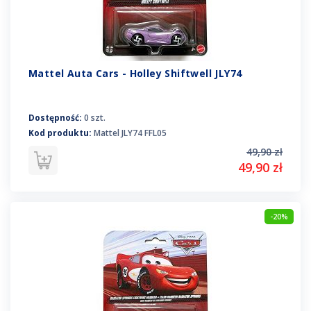
Mattel Auta Cars - Holley Shiftwell JLY74
Dostępność:
0 szt.
Kod produktu:
Mattel JLY74 FFL05
49,90 zł
49,90 zł
-20%