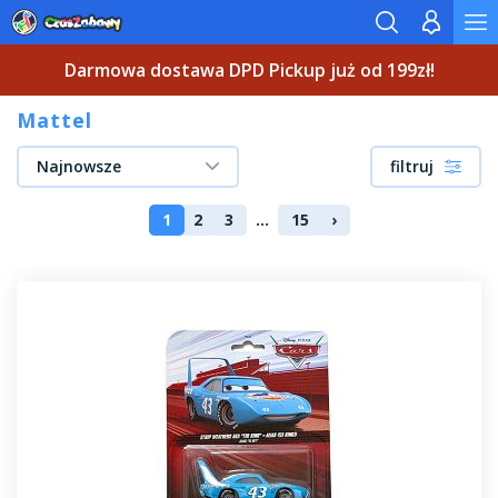
Darmowa dostawa DPD Pickup już od 199zł!
Mattel
Najnowsze
filtruj
1
2
3
...
15
›