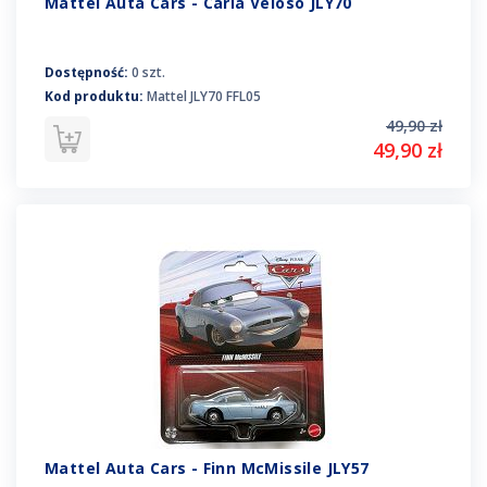
Mattel Auta Cars - Carla Veloso JLY70
Dostępność:
0 szt.
Kod produktu:
Mattel JLY70 FFL05
49,90 zł
49,90 zł
Mattel Auta Cars - Finn McMissile JLY57