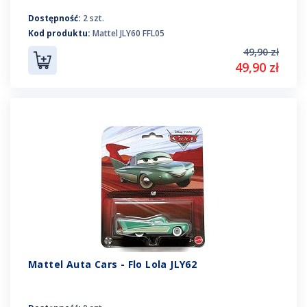
Dostępność:
2 szt.
Kod produktu:
Mattel JLY60 FFL05
49,90 zł
49,90 zł
Mattel Auta Cars - Flo Lola JLY62