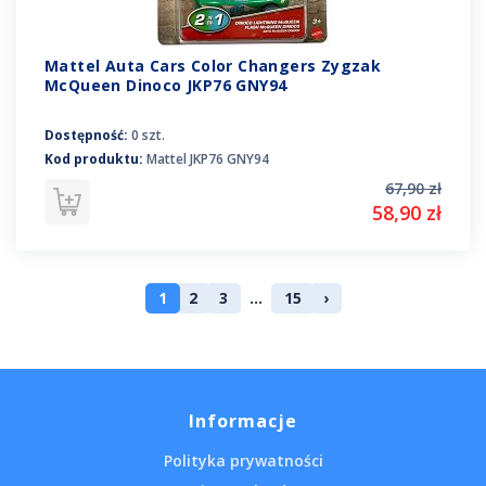
Mattel Auta Cars Color Changers Zygzak
McQueen Dinoco JKP76 GNY94
Dostępność:
0 szt.
Kod produktu:
Mattel JKP76 GNY94
67,90 zł
58,90 zł
1
2
3
...
15
›
Informacje
Polityka prywatności