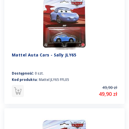
Mattel Auta Cars - Sally JLY65
Dostępność:
0 szt.
Kod produktu:
Mattel JLY65 FFL05
49,90 zł
49,90 zł