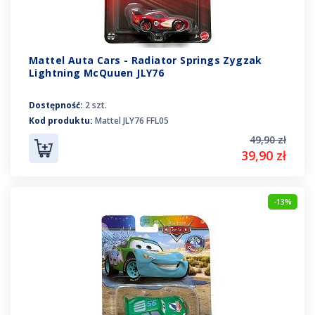
Mattel Auta Cars - Radiator Springs Zygzak
Lightning McQuuen JLY76
Dostępność:
2 szt.
Kod produktu:
Mattel JLY76 FFL05
49,90 zł
39,90 zł
-13%