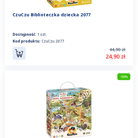
CzuCzu Biblioteczka dziecka 2077
Dostępność:
1 szt.
Kod produktu:
CzuCzu 2077
44,90 zł
24,90 zł
-36%