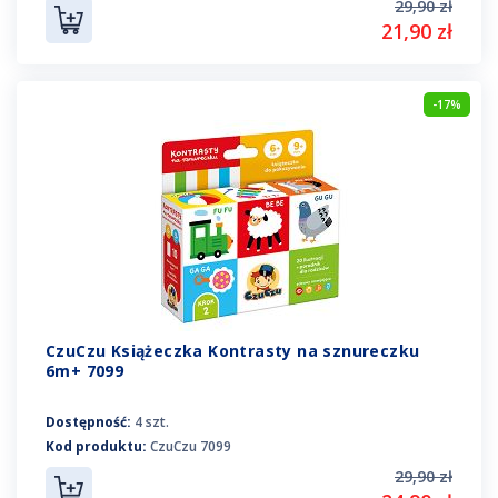
29,90 zł
21,90 zł
-17%
CzuCzu Książeczka Kontrasty na sznureczku
6m+ 7099
Dostępność:
4 szt.
Kod produktu:
CzuCzu 7099
29,90 zł