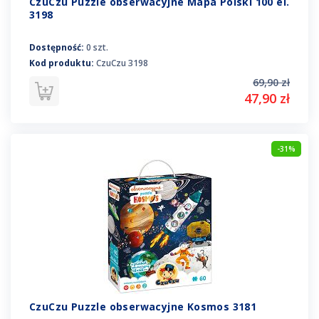
CzuCzu Puzzle obserwacyjne Mapa Polski 100 el.
3198
Dostępność:
0 szt.
Kod produktu:
CzuCzu 3198
69,90 zł
47,90 zł
-31%
CzuCzu Puzzle obserwacyjne Kosmos 3181