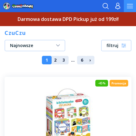
Darmowa dostawa DPD Pickup już od 199zł!
CzuCzu
Najnowsze
filtruj
1
2
3
...
6
›
-45%