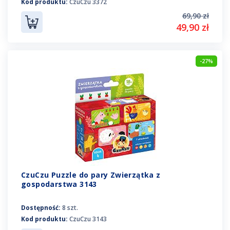
Kod produktu:
CzuCzu 3372
69,90 zł
49,90 zł
-27%
CzuCzu Puzzle do pary Zwierzątka z
gospodarstwa 3143
Dostępność:
8 szt.
Kod produktu:
CzuCzu 3143