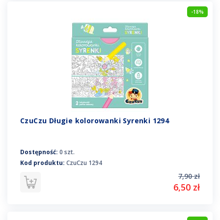
-18%
CzuCzu Długie kolorowanki Syrenki 1294
Dostępność:
0 szt.
Kod produktu:
CzuCzu 1294
7,90 zł
6,50 zł