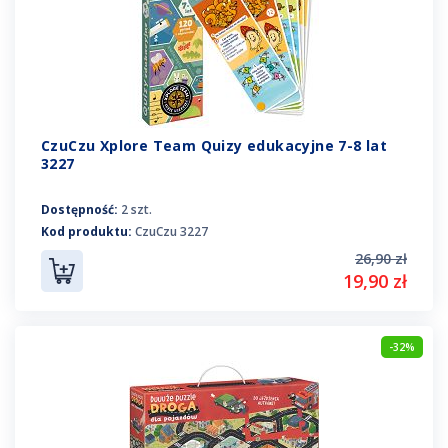
CzuCzu Xplore Team Quizy edukacyjne 7-8 lat
3227
Dostępność:
2 szt.
Kod produktu:
CzuCzu 3227
26,90 zł
19,90 zł
-32%