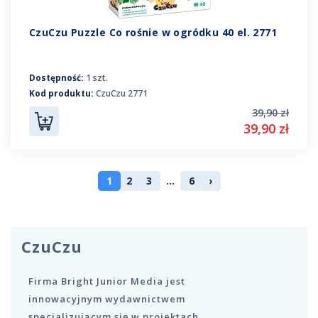
CzuCzu Puzzle Co rośnie w ogródku 40 el. 2771
Dostępność:
1 szt.
Kod produktu:
CzuCzu 2771
39,90 zł
39,90 zł
1
2
3
...
6
›
CzuCzu
Firma Bright Junior Media jest
innowacyjnym wydawnictwem
specjalizującym się w projektach