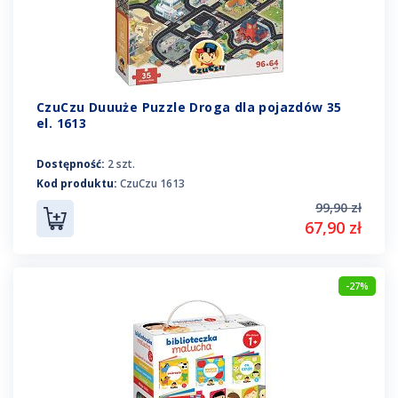
CzuCzu Duuuże Puzzle Droga dla pojazdów 35
el. 1613
Dostępność:
2 szt.
Kod produktu:
CzuCzu 1613
99,90 zł
67,90 zł
-27%