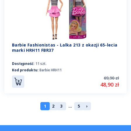
Barbie Fashionistas - Lalka 213 z okazji 65-lecia
marki HRH11 FBR37
Dostępność:
11 szt.
Kod produktu:
Barbie HRH11
69,90 zł
48,90 zł
1
2
3
...
5
›