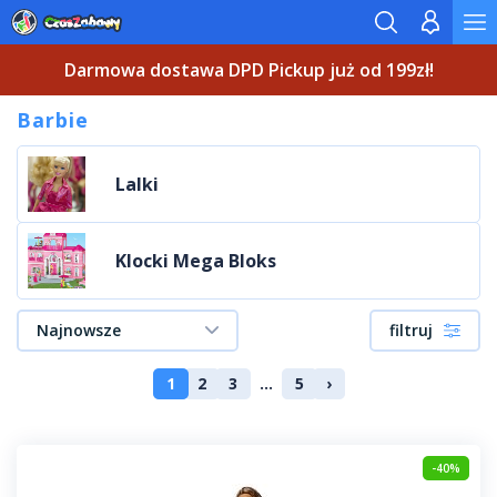
Darmowa dostawa DPD Pickup już od 199zł!
Barbie
Lalki
Klocki Mega Bloks
Najnowsze
filtruj
1
2
3
...
5
›
-40%