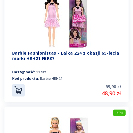
Barbie Fashionistas - Lalka 224 z okazji 65-lecia
marki HRH21 FBR37
Dostępność:
11 szt.
Kod produktu:
Barbie HRH21
69,90 zł
48,90 zł
-30%