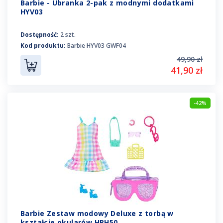
Barbie - Ubranka 2-pak z modnymi dodatkami
HYV03
Dostępność:
2 szt.
Kod produktu:
Barbie HYV03 GWF04
49,90 zł
41,90 zł
-42%
Barbie Zestaw modowy Deluxe z torbą w
kształcie okularów HRH50