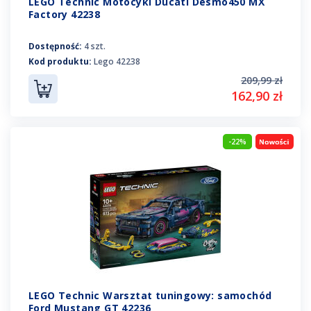
LEGO Technic Motocykl Ducati Desmo450 MX
Factory 42238
Dostępność:
4 szt.
Kod produktu:
Lego 42238
209,99 zł
162,90 zł
-22%
LEGO Technic Warsztat tuningowy: samochód
Ford Mustang GT 42236