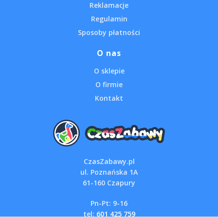
Reklamacje
Regulamin
Sposoby płatności
O nas
O sklepie
O firmie
Kontakt
CzasZabawy.pl
ul. Poznańska 1A
61-160 Czapury
Pn-Pt: 9-16
tel:
601 425 759