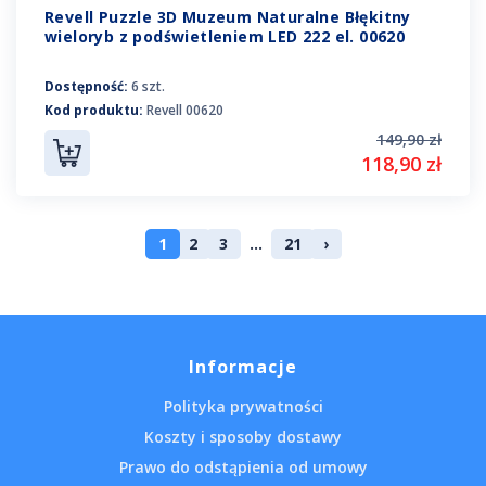
Revell Puzzle 3D Muzeum Naturalne Błękitny
wieloryb z podświetleniem LED 222 el. 00620
Dostępność:
6 szt.
Kod produktu:
Revell 00620
149,90 zł
118,90 zł
1
2
3
...
21
›
Informacje
Polityka prywatności
Koszty i sposoby dostawy
Prawo do odstąpienia od umowy