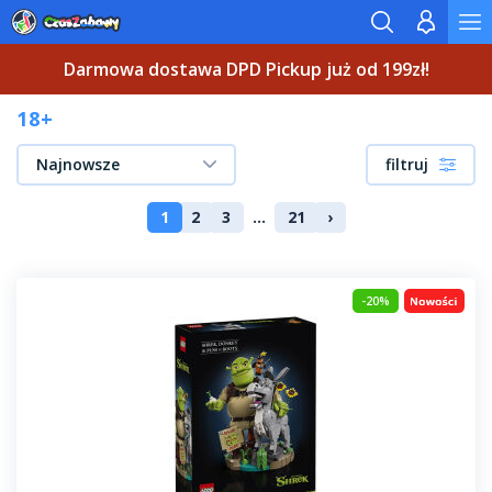
Darmowa dostawa DPD Pickup już od 199zł!
18+
Najnowsze
filtruj
1
2
3
...
21
›
-20%