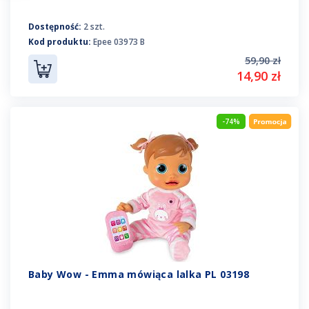
Dostępność:
2 szt.
Kod produktu:
Epee 03973 B
59,90 zł
14,90 zł
-74%
Baby Wow - Emma mówiąca lalka PL 03198