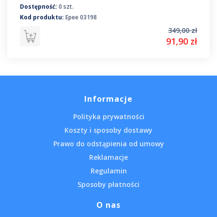
Dostępność:
0 szt.
Kod produktu:
Epee 03198
349,00 zł
91,90 zł
Informacje
Polityka prywatności
Koszty i sposoby dostawy
Prawo do odstąpienia od umowy
Reklamacje
Regulamin
Sposoby płatności
O nas