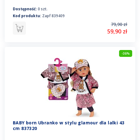
Dostępność:
0 szt.
Kod produktu:
Zapf 839409
79,90 zł
59,90 zł
-36%
BABY born Ubranko w stylu glamour dla lalki 43
cm 837320