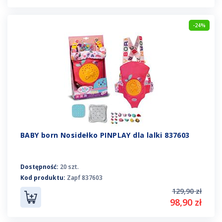
-24%
BABY born Nosidełko PINPLAY dla lalki 837603
Dostępność:
20 szt.
Kod produktu:
Zapf 837603
129,90 zł
98,90 zł