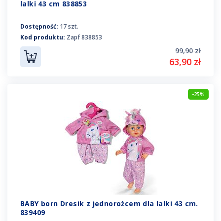
lalki 43 cm 838853
Dostępność:
17 szt.
Kod produktu:
Zapf 838853
99,90 zł
63,90 zł
-25%
BABY born Dresik z jednorożcem dla lalki 43 cm.
839409