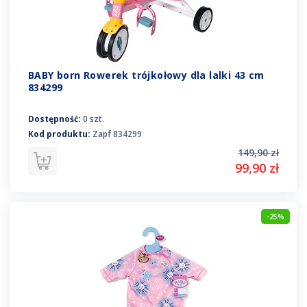
BABY born Rowerek trójkołowy dla lalki 43 cm
834299
Dostępność:
0 szt.
Kod produktu:
Zapf 834299
149,90 zł
99,90 zł
-25%