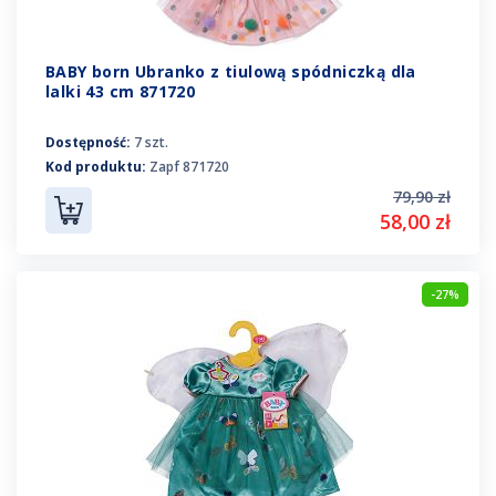
BABY born Ubranko z tiulową spódniczką dla
lalki 43 cm 871720
Dostępność:
7 szt.
Kod produktu:
Zapf 871720
79,90 zł
58,00 zł
-27%