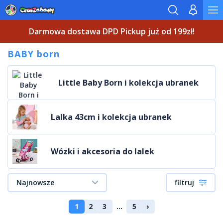
Darmowa dostawa DPD Pickup już od 199zł!
BABY born
Little Baby Born i kolekcja ubranek
Lalka 43cm i kolekcja ubranek
Wózki i akcesoria do lalek
Najnowsze
filtruj
1
2
3
...
5
›