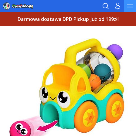
Darmowa dostawa DPD Pickup już od 199zł!