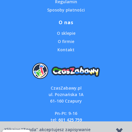
Regulamin
Sposoby płatności
O nas
O sklepie
O firmie
Kontakt
CzasZabawy.pl
ul. Poznańska 1A
61-160 Czapury
Pn-Pt: 9-16
tel:
601 425 759
email:
sklep@czaszabawy.pl
Klikając “Zgoda” akceptujesz zapisywanie