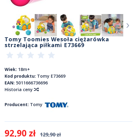
Tomy Toomies Wesoła ciężarówka
strzelająca piłkami E73669
Wiek:
18m+
Kod produktu:
Tomy E73669
EAN:
5011666736696
Historia ceny
Producent:
Tomy
92,90 zł
129,90 zł