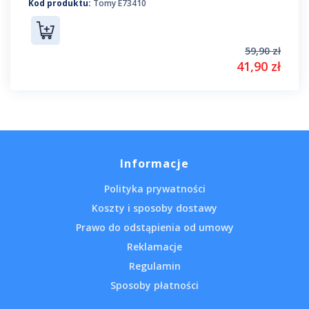
Kod produktu:
Tomy E73410
59,90 zł
41,90 zł
Informacje
Polityka prywatności
Koszty i sposoby dostawy
Prawo do odstąpienia od umowy
Reklamacje
Regulamin
Sposoby płatności