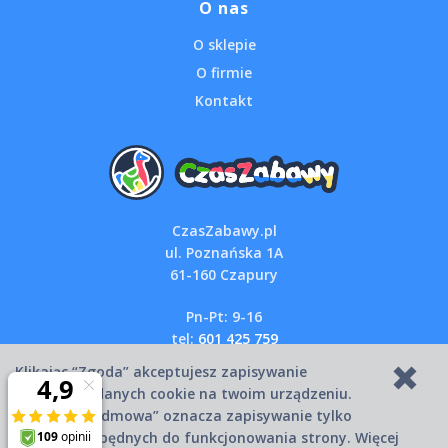
O nas
O sklepie
O firmie
Kontakt
CzasZabawy.pl
ul. Poznańska 1A
61-160 Czapury
Pn-Pt: 9-16
tel:
601 425 759
email:
sklep@czaszabawy.pl
Klikając “Zgoda” akceptujesz zapisywanie
wszystkich danych cookie na twoim urządzeniu.
Kliknięcie “Odmowa” oznacza zapisywanie tylko
Copyright © 2007-2026 CzasZabawy.pl
danych niezbędnych do funkcjonowania strony. Więcej