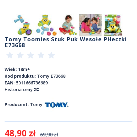
Tomy Toomies Stuk Puk Wesołe Piłeczki
E73668
Wiek:
18m+
Kod produktu:
Tomy E73668
EAN:
5011666736689
Historia ceny
Producent:
Tomy
48,90 zł
69,90 zł