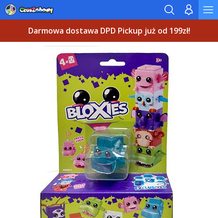
Darmowa dostawa DPD Pickup już od 199zł!