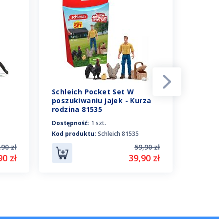
Schleich Pocket Set W
Schlei
poszukiwaniu jajek - Kurza
Spotk
rodzina 81535
ogrodz
Dostępność:
1 szt.
Dostępn
Kod produktu:
Schleich 81535
Kod pro
,90 zł
59,90 zł
90 zł
39,90 zł