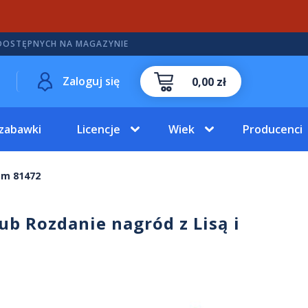
DOSTĘPNYCH NA MAGAZYNIE
Zaloguj się
0,00 zł
 zabawki
Licencje
Wiek
Producenci
iem 81472
ub Rozdanie nagród z Lisą i