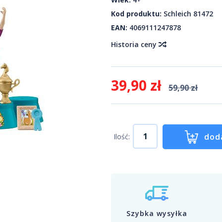
Kod produktu:
Schleich 81472
EAN:
4069111247878
Historia ceny
39,90 zł
59,90 zł
dod
Ilość:
Szybka wysyłka