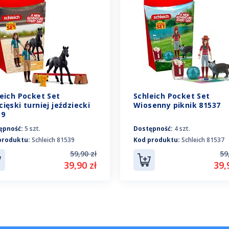
eich Pocket Set
Schleich Pocket Set
ięski turniej jeździecki
Wiosenny piknik 81537
39
ępność:
5 szt.
Dostępność:
4 szt.
produktu:
Schleich 81539
Kod produktu:
Schleich 81537
59,90 zł
59
39,90 zł
39,