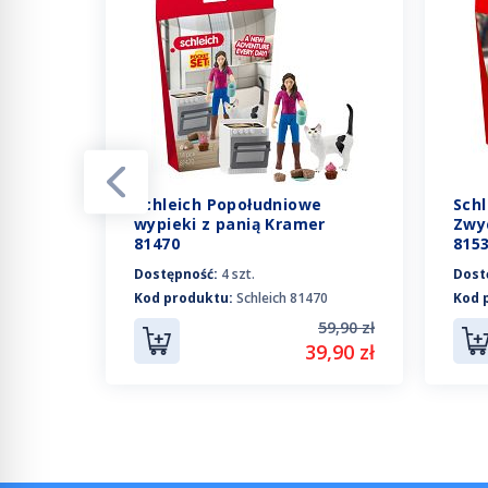
Schleich Popołudniowe
Schl
pacer
wypieki z panią Kramer
Zwyc
81470
815
Dostępność:
4 szt.
Dost
Kod produktu:
Schleich 81470
Kod 
36
59,90 zł
59,90 zł
39,90 zł
9,90 zł