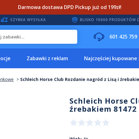
Darmowa dostawa DPD Pickup już od 199zł!
SZYBKA WYSYŁKA
BLISKO 10000 PRODUKTÓW 
601 425 759
ocje
Zabawki z reklam
Najczęściej kupowane
minkowe
Schleich Horse Club Rozdanie nagród z Lisą i źrebak
Schleich Horse Cl
źrebakiem 81472
Wiek:
4+