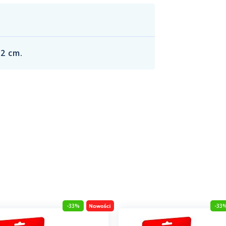
,2 cm.
-33%
-33