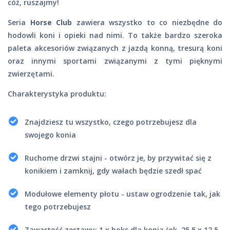
cóż, ruszajmy!
Seria
Horse Club
zawiera wszystko to co niezbędne do
hodowli koni i opieki nad nimi. To także bardzo szeroka
paleta akcesoriów związanych z jazdą konną, tresurą koni
oraz innymi sportami związanymi z tymi pięknymi
zwierzętami.
Charakterystyka produktu:
Znajdziesz tu wszystko, czego potrzebujesz dla
swojego konia
Ruchome drzwi stajni - otwórz je, by przywitać się z
konikiem i zamknij, gdy wałach będzie szedł spać
Modułowe elementy płotu - ustaw ogrodzenie tak, jak
tego potrzebujesz
Zawartość zestawu: 1 x boks dla konia (ok. 25,5 x 12,5