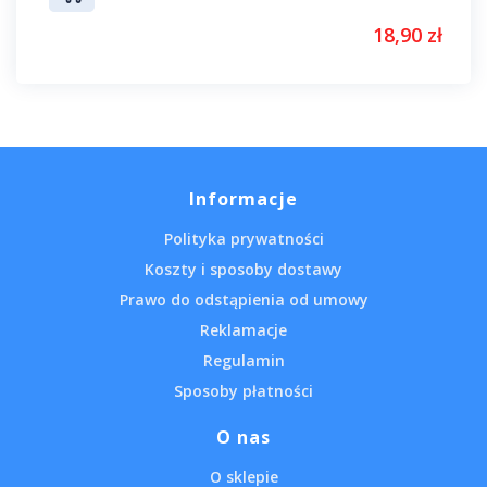
18,90 zł
Informacje
Polityka prywatności
Koszty i sposoby dostawy
Prawo do odstąpienia od umowy
Reklamacje
Regulamin
Sposoby płatności
O nas
O sklepie