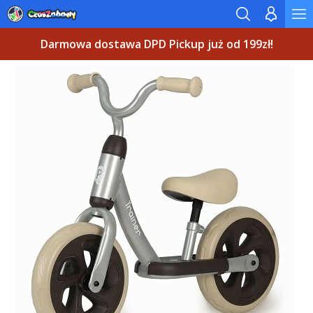
Darmowa dostawa DPD Pickup już od 199zł!