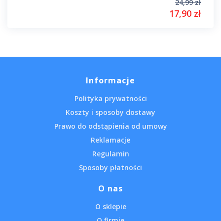
24,99 zł
17,90 zł
Informacje
Polityka prywatności
Koszty i sposoby dostawy
Prawo do odstąpienia od umowy
Reklamacje
Regulamin
Sposoby płatności
O nas
O sklepie
O firmie