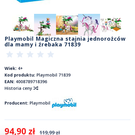
Playmobil Magiczna stajnia jednorożców
dla mamy i źrebaka 71839
Wiek:
4+
Kod produktu:
Playmobil 71839
EAN:
4008789718396
Historia ceny
Producent:
Playmobil
94,90 zł
119,99 zł