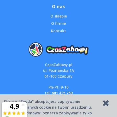
O nas
O sklepie
O firmie
Kontakt
CzasZabawy.pl
ul. Poznańska 1A
61-160 Czapury
Pn-Pt: 9-16
tel:
601 425 759
email:
sklep@czaszabawy.pl
Klikając “Zgoda” akceptujesz zapisywanie
wszystkich danych cookie na twoim urządzeniu.
Kliknięcie “Odmowa” oznacza zapisywanie tylko