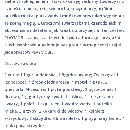
zielonym sklepieniem liści wróżka i jej radosny towarzysz z
czułością opiekują się swoimi bajkowymi przyjaciółmi.
Butelka mleka, plusk wody i mnóstwo przytuleń wypełniają
tę scenę magią. Z uroczymi zwierzątkami, czarodziejskimi
akcesoriami i detalami jak kwiat do przypięcia, ten zestaw
PLAYMOBIL zaprasza dzieci do świata fantazji i przyjaźni.
Niech wyobraźnia galopuje bez granic w magicznej Stajni
Jednorożców PLAYMOBIL!
Zestaw zawiera:
Figurki: 1 figurka damska, 1 figurka Joyling; Zwierzęta: 1
jednorożec, 1 źrebak jednorożca, 1 motyl, 1 ptak, 2
wiewiórki; Akcesoria: 1 płyta podstawy, 2 ogrodzenia, 1
drzewo, 1 gigantyczny kwiat, 1 roślina, 1 skrzynka na
kwiaty, 1 gałąź, 1 szpikulec, 1 wiadro wody, 1 butelka
mleka, 3 grzyby, 2 kokardki do włosów, 1 kołnierz
skrzydłowy, 2 skrzydła, 2 bransoletki, 1 przypinany kwiat, 1
mała para skrzydeł