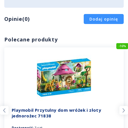
Opinie(0)
Dodaj opinię
Polecane produkty
-16%
Playmobil Przytulny dom wróżek i złoty
jednorożec 71838
Dostępność:
3 szt.