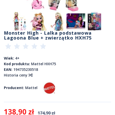
Monster High - Lalka podstawowa
Lagoona Blue + zwierzątko HXH75
Wiek:
4+
Kod produktu:
Mattel HXH75
EAN:
194735230518
Historia ceny
Producent:
Mattel
138,90 zł
174,90 zł