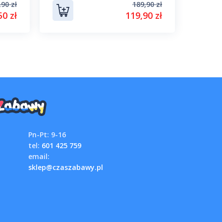
,90 zł
189,90 zł
50 zł
119,90 zł
Pn-Pt: 9-16
tel:
601 425 759
email:
sklep@czaszabawy.pl