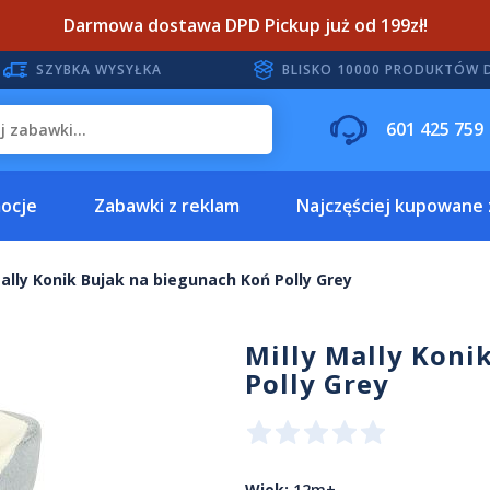
Darmowa dostawa DPD Pickup już od 199zł!
SZYBKA WYSYŁKA
BLISKO 10000 PRODUKTÓW 
601 425 759
ocje
Zabawki z reklam
Najczęściej kupowane
Mally Konik Bujak na biegunach Koń Polly Grey
Milly Mally Koni
Polly Grey
Wiek:
12m+