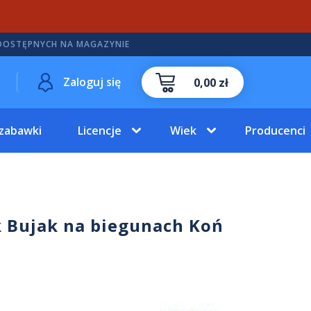
DOSTĘPNYCH NA MAGAZYNIE
Zaloguj się
0,00 zł
 zabawki
Licencje
Wiek
Producenci
k Bujak na biegunach Koń