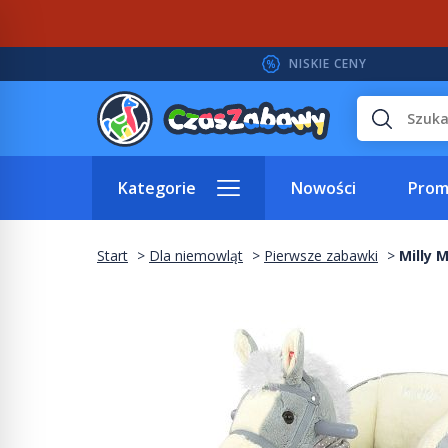
NISKIE CENY
Wyszukaj
Kategorie
Nowości
Prom
Start
Dla niemowląt
Pierwsze zabawki
Milly 