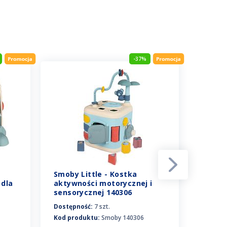
-37%
Smoby Little - Kostka
Smoby 
 dla
aktywności motorycznej i
edukac
sensorycznej 140306
Dostępność:
7 szt.
Dostępn
Kod produktu:
Smoby 140306
Kod pro