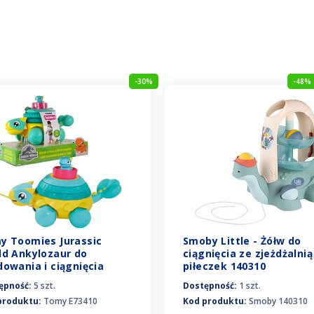
-30%
-48%
y Toomies Jurassic
Smoby Little - Żółw do
ld Ankylozaur do
ciągnięcia ze zjeżdżalnią
owania i ciągnięcia
piłeczek 140310
410
ępność:
5 szt.
Dostępność:
1 szt.
produktu:
Tomy E73410
Kod produktu:
Smoby 140310