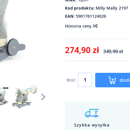
Kod produktu:
Milly Mally 2197
EAN:
5901761124026
Historia ceny
274,90 zł
349,90 zł
dod
Ilość:
Szybka wysyłka