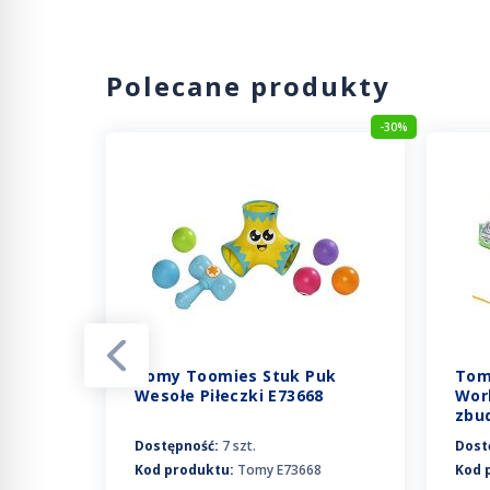
Polecane produkty
3%
-30%
Tomy Toomies Stuk Puk
Tom
miar S
Wesołe Piłeczki E73668
Wor
zbud
E73
Dostępność:
7 szt.
Dost
Kod produktu:
Tomy E73668
Kod 