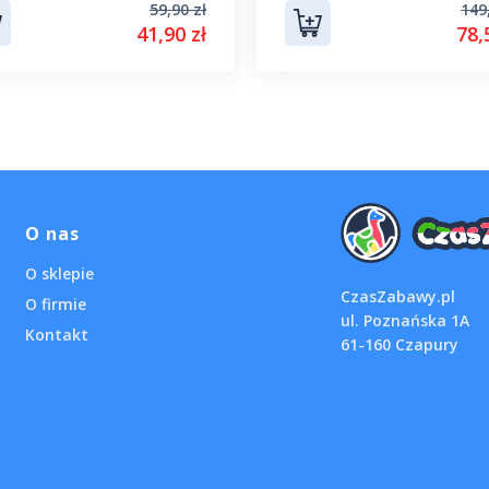
59,90 zł
149
41,90 zł
78,
O nas
O sklepie
CzasZabawy.pl
O firmie
ul. Poznańska 1A
Kontakt
61-160 Czapury