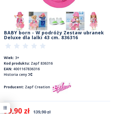
BABY born - W podróży Zestaw ubranek
Deluxe dla lalki 43 cm. 836316
Wiek:
3+
Kod produktu:
Zapf 836316
EAN:
4001167836316
Historia ceny
Producent:
Zapf Creation
99,90 zł
139,90 zł