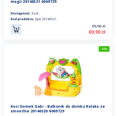
magii 20146521 6069729
Dostępność:
4 szt.
Kod produktu:
Spin 20146521
99,90 zł
69,90 zł
-30%
Koci Domek Gabi - Balkonik do domku Relaks ze
smoothie 20146520 6069729