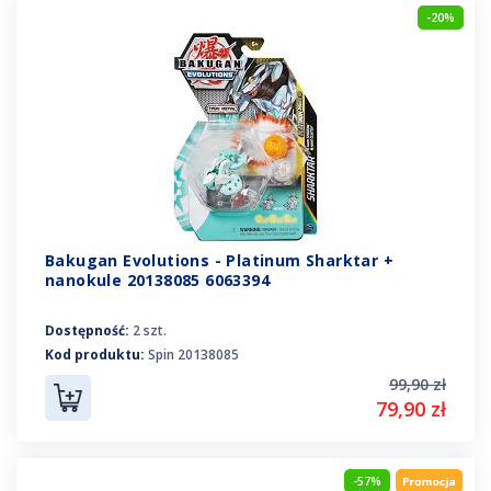
-20%
Bakugan Evolutions - Platinum Sharktar +
nanokule 20138085 6063394
Dostępność:
2 szt.
Kod produktu:
Spin 20138085
99,90 zł
79,90 zł
-57%