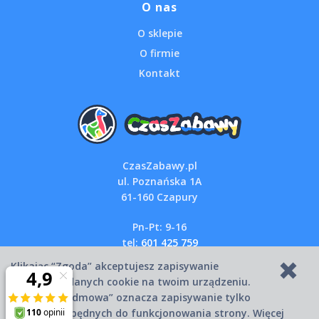
O nas
O sklepie
O firmie
Kontakt
CzasZabawy.pl
ul. Poznańska 1A
61-160 Czapury
Pn-Pt: 9-16
tel:
601 425 759
email:
sklep@czaszabawy.pl
Klikając “Zgoda” akceptujesz zapisywanie
wszystkich danych cookie na twoim urządzeniu.
Kliknięcie “Odmowa” oznacza zapisywanie tylko
Copyright © 2007-2026 CzasZabawy.pl
danych niezbędnych do funkcjonowania strony. Więcej