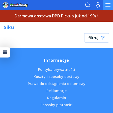
Darmowa dostawa DPD Pickup już od 199zł!
Siku
filtruj
Informacje
Polityka prywatności
Koszty i sposoby dostawy
Prawo do odstąpienia od umowy
Reklamacje
Regulamin
Sposoby płatności