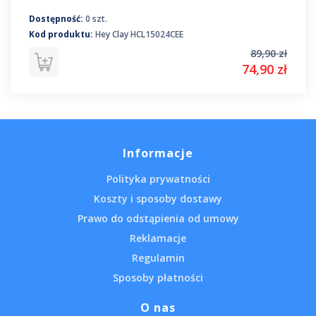
Dostępność:
0 szt.
Kod produktu:
Hey Clay HCL15024CEE
89,90 zł
74,90 zł
Informacje
Polityka prywatności
Koszty i sposoby dostawy
Prawo do odstąpienia od umowy
Reklamacje
Regulamin
Sposoby płatności
O nas