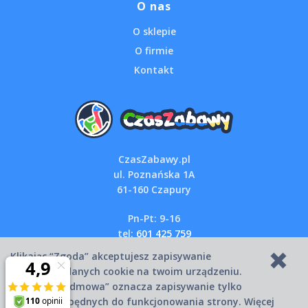
O nas
O sklepie
O firmie
Kontakt
CzasZabawy.pl
ul. Poznańska 1A
61-160 Czapury
Pn-Pt: 9-16
tel:
601 425 759
email:
sklep@czaszabawy.pl
Klikając “Zgoda” akceptujesz zapisywanie
wszystkich danych cookie na twoim urządzeniu.
Kliknięcie “Odmowa” oznacza zapisywanie tylko
Copyright © 2007-2026 CzasZabawy.pl
danych niezbędnych do funkcjonowania strony. Więcej