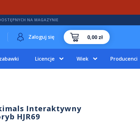
DOSTĘPNYCH NA MAGAZYNIE
Zaloguj się
0,00 zł
 zabawki
Licencje
Wiek
Producenci
nkimals Interaktywny
oryb HJR69