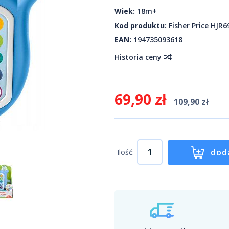
Wiek:
18m+
Kod produktu:
Fisher Price HJR6
EAN:
194735093618
Historia ceny
69,90 zł
109,90 zł
dod
Ilość: