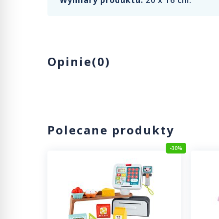
Wymiary produktu:
20 x 16 cm.
Opinie(0)
Polecane produkty
-20%
-30%