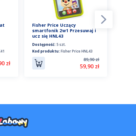
at
Fisher Price Uczący
Fisher 
smartfonik 2w1 Przesuwaj i
Ucząc
ucz się HNL43
zabawk
język
Dostępność:
5 szt.
Dostępn
X41
Kod produktu:
Fisher Price HNL43
Kod pro
89,90 zł
90 zł
59,90 zł