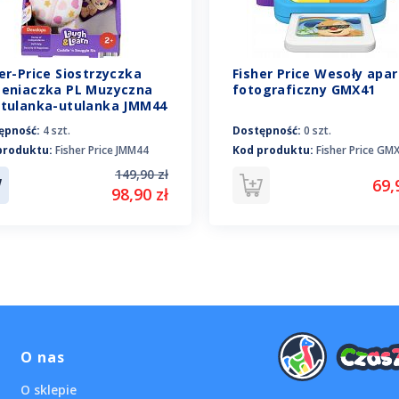
er-Price Siostrzyczka
Fisher Price Wesoły apar
zeniaczka PL Muzyczna
fotograficzny GMX41
ytulanka-utulanka JMM44
ępność:
4 szt.
Dostępność:
0 szt.
produktu:
Fisher Price JMM44
Kod produktu:
Fisher Price GM
149,90 zł
69,
98,90 zł
O nas
O sklepie