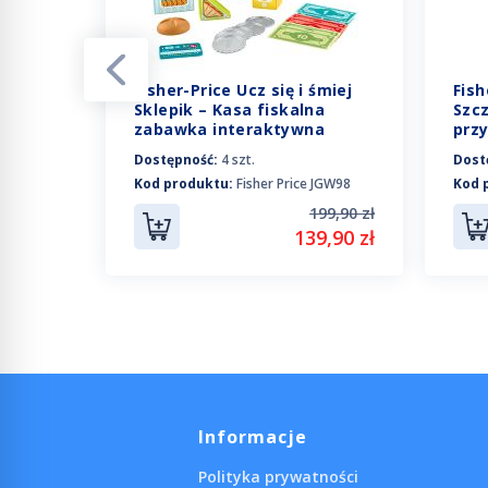
Fisher-Price Ucz się i śmiej
Fish
miej -
Sklepik – Kasa fiskalna
Szc
24
zabawka interaktywna
prz
JGW98
Dostępność:
4 szt.
Dost
Kod produktu:
Fisher Price JGW98
Kod 
 HHM24
199,90 zł
49,90 zł
139,90 zł
9,90 zł
Informacje
Polityka prywatności