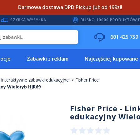
Darmowa dostawa DPD Pickup już od 199zł!
SZYBKA WYSYŁKA
BLISKO 10000 PRODUKTÓW 
601 425 759
ocje
Zabawki z reklam
Najczęściej kupowane
Interaktywne zabawki edukacyjne
Fisher Price
jny Wieloryb HJR69
Fisher Price - Li
edukacyjny Wiel