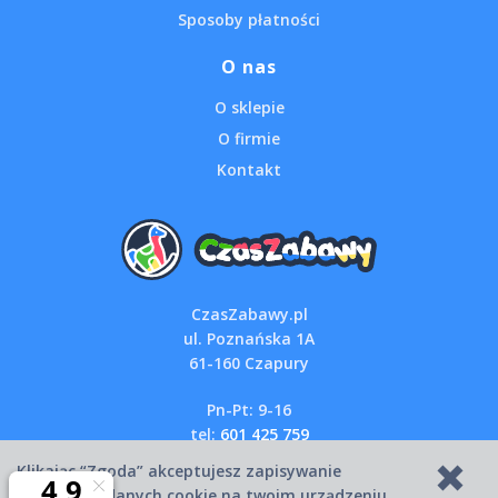
Sposoby płatności
O nas
O sklepie
O firmie
Kontakt
CzasZabawy.pl
ul. Poznańska 1A
61-160 Czapury
Pn-Pt: 9-16
tel:
601 425 759
email:
sklep@czaszabawy.pl
Klikając “Zgoda” akceptujesz zapisywanie
wszystkich danych cookie na twoim urządzeniu.