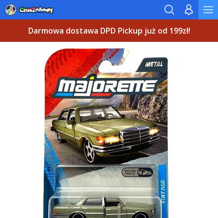
Darmowa dostawa DPD Pickup już od 199zł!