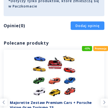
*Dotyczy tylko produktów, które zmieszczą się
w Paczkomacie
Opinie(0)
Dodaj opinię
Polecane produkty
-40%
Majorette Zestaw Premium Cars + Porsche
Vision Gran Turismo 23