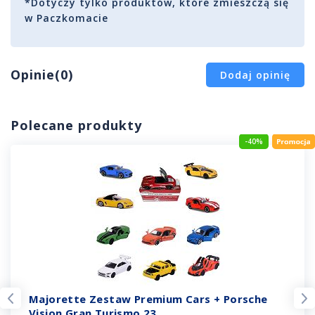
*Dotyczy tylko produktów, które zmieszczą się
w Paczkomacie
Opinie(0)
Dodaj opinię
Polecane produkty
-40%
Majorette Zestaw Premium Cars + Porsche
Vision Gran Turismo 23