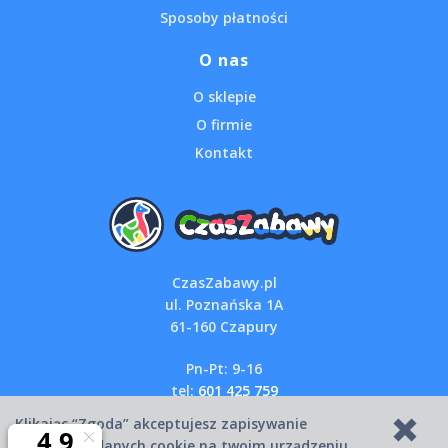
Sposoby płatności
O nas
O sklepie
O firmie
Kontakt
CzasZabawy.pl
ul. Poznańska 1A
61-160 Czapury
Pn-Pt: 9-16
tel:
601 425 759
email:
sklep@czaszabawy.pl
Klikając “Zgoda” akceptujesz zapisywanie
wszystkich danych cookie na twoim urządzeniu.