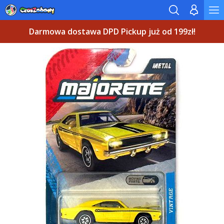
Darmowa dostawa DPD Pickup już od 199zł!