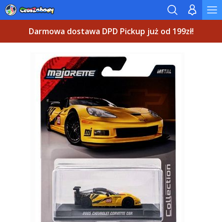
Darmowa dostawa DPD Pickup już od 199zł!