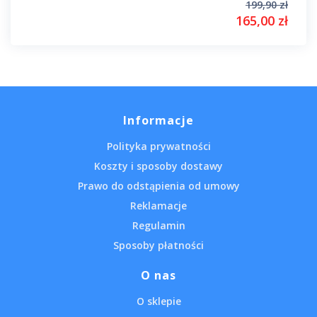
199,90 zł
165,00 zł
Informacje
Polityka prywatności
Koszty i sposoby dostawy
Prawo do odstąpienia od umowy
Reklamacje
Regulamin
Sposoby płatności
O nas
O sklepie