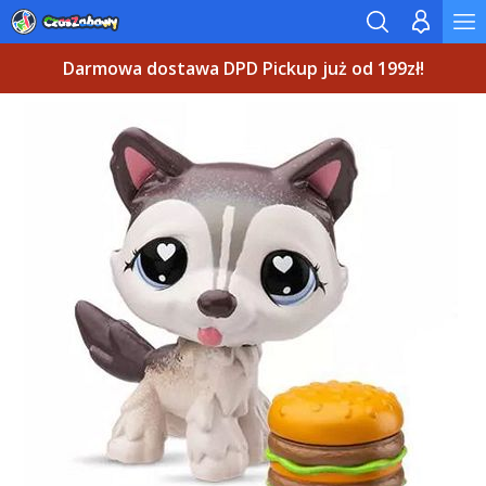
Darmowa dostawa DPD Pickup już od 199zł!